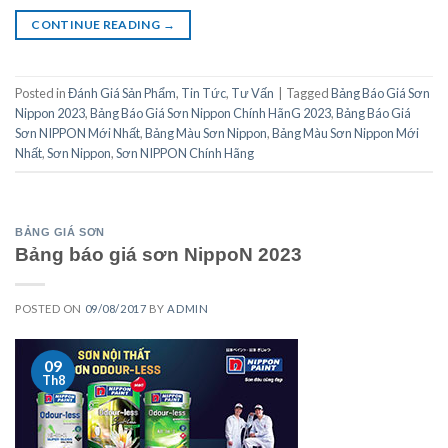
CONTINUE READING
→
Posted in
Đánh Giá Sản Phẩm
,
Tin Tức
,
Tư Vấn
|
Tagged
Bảng Báo Giá Sơn
Nippon 2023
,
Bảng Báo Giá Sơn Nippon Chính HãnG 2023
,
Bảng Báo Giá
Sơn NIPPON Mới Nhất
,
Bảng Màu Sơn Nippon
,
Bảng Màu Sơn Nippon Mới
Nhất
,
Sơn Nippon
,
Sơn NIPPON Chính Hãng
BẢNG GIÁ SƠN
Bảng báo giá sơn NippoN 2023
POSTED ON
09/08/2017
BY
ADMIN
09
Th8