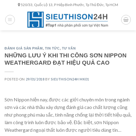
Skip
520/33, Quốc Lộ 13, P Hiệp Bình Phước, Tp Thủ Đức, Tp HCM
to
content
ĐÁNH GIÁ SẢN PHẨM
,
TIN TỨC
,
TƯ VẤN
NHỮNG LƯU Ý KHI THI CÔNG SƠN NIPPON
WEATHERGARD ĐẠT HIỆU QUẢ CAO
POSTED ON
29/01/2018
BY
SIEUTHISON24H MK01
Sơn Nippon hiện nay, được các giới chuyên môn trong ngành
sơn và các nhà thầu xây dựng đánh giá cao chất lượng cũng
như phong phú màu sắc, tính năng chống lại thời tiết hiệu quả,
làm công trình luôn được bảo vệ. Đặc biệt, sơn Nippon
Weathergard ngoại thất luôn được người tiêu dùng tin…