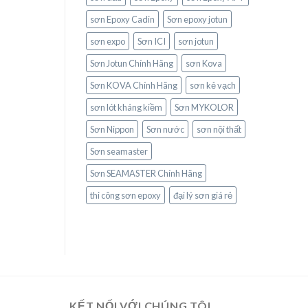
sơn Epoxy Cadin
Sơn epoxy jotun
sơn expo
Sơn ICI
sơn jotun
Sơn Jotun Chính Hãng
sơn Kova
Sơn KOVA Chính Hãng
sơn kẻ vạch
sơn lót kháng kiềm
Sơn MYKOLOR
Sơn Nippon
Sơn nước
sơn nội thất
Sơn seamaster
Sơn SEAMASTER Chính Hãng
thi công sơn epoxy
đại lý sơn giá rẻ
KẾT NỐI VỚI CHÚNG TÔI