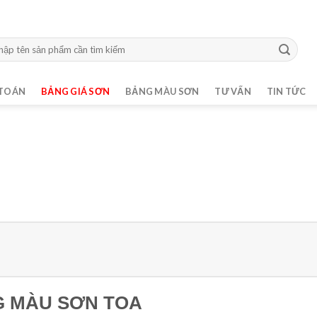
m:
TOÁN
BẢNG GIÁ SƠN
BẢNG MÀU SƠN
TƯ VẤN
TIN TỨC
 MÀU SƠN TOA