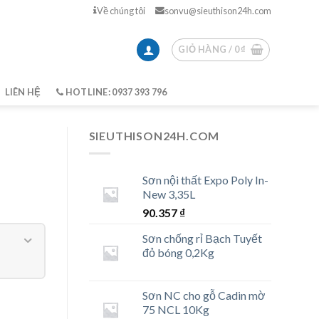
Về chúng tôi
sonvu@sieuthison24h.com
GIỎ HÀNG /
0
₫
LIÊN HỆ
HOTLINE: 0937 393 796
SIEUTHISON24H.COM
Sơn nội thất Expo Poly In-
New 3,35L
90.357
₫
Sơn chống rỉ Bạch Tuyết
đỏ bóng 0,2Kg
Sơn NC cho gỗ Cadin mờ
75 NCL 10Kg