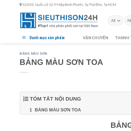
Skip
520/33, Quốc Lộ 13, P Hiệp Bình Phước, Tp Thủ Đức, Tp HCM
to
content
Tìm
kiế
Danh mục sản phẩm
VẬN CHUYỂN
THANH 
BẢNG MÀU SƠN
BẢNG MÀU SƠN TOA
TÓM TẮT NỘI DUNG
BẢNG MÀU SƠN TOA
BẢNG