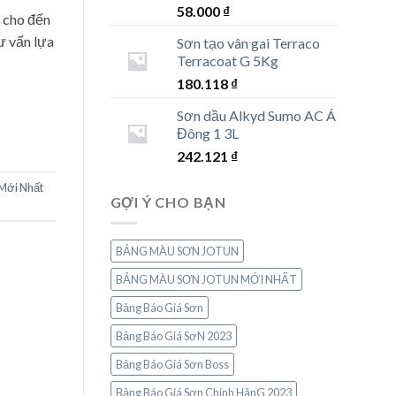
58.000
₫
 cho đến
ư vấn lựa
Sơn tạo vân gai Terraco
Terracoat G 5Kg
180.118
₫
Sơn dầu Alkyd Sumo AC Á
Đông 1 3L
242.121
₫
Mới Nhất
GỢI Ý CHO BẠN
BẢNG MÀU SƠN JOTUN
BẢNG MÀU SƠN JOTUN MỚI NHẤT
Bảng Báo Giá Sơn
Bảng Báo Giá SơN 2023
Bảng Báo Giá Sơn Boss
Bảng Báo Giá Sơn Chính HãnG 2023