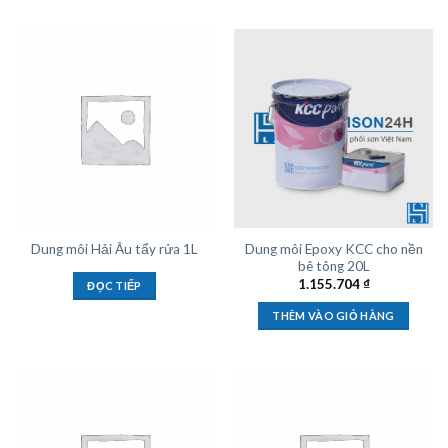
Dung môi Epoxy KCC cho nền
Dung môi Hải Âu tẩy rửa 1L
bê tông 20L
1.155.704
₫
ĐỌC TIẾP
THÊM VÀO GIỎ HÀNG