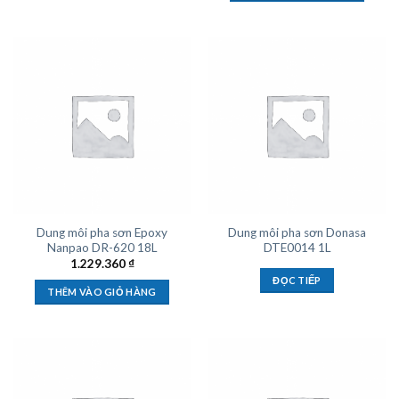
Dung môi pha sơn Epoxy
Dung môi pha sơn Donasa
Nanpao DR-620 18L
DTE0014 1L
1.229.360
₫
ĐỌC TIẾP
THÊM VÀO GIỎ HÀNG