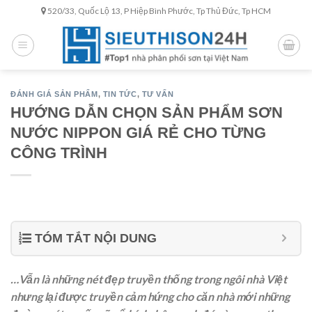
Skip
520/33, Quốc Lộ 13, P Hiệp Bình Phước, Tp Thủ Đức, Tp HCM
to
content
ĐÁNH GIÁ SẢN PHẨM
,
TIN TỨC
,
TƯ VẤN
HƯỚNG DẪN CHỌN SẢN PHẨM SƠN
NƯỚC NIPPON GIÁ RẺ CHO TỪNG
CÔNG TRÌNH
TÓM TẮT NỘI DUNG
…Vẫn là những nét đẹp truyền thống trong ngôi nhà Việt
nhưng lại được truyền cảm hứng cho căn nhà mới những