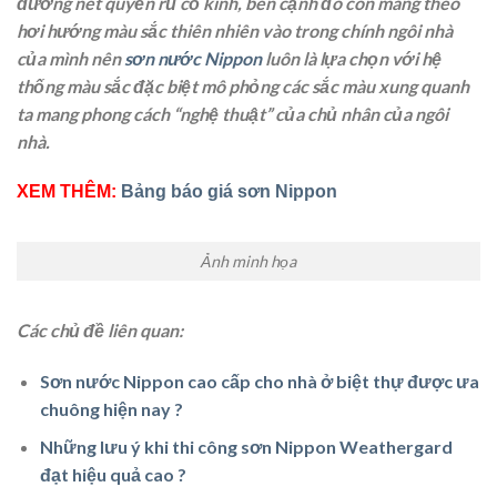
đường nét quyến rũ cổ kính, bên cạnh đó còn mang theo
hơi hướng màu sắc thiên nhiên vào trong chính ngôi nhà
của mình nên
sơn nước Nippon
luôn là lựa chọn với hệ
thống màu sắc đặc biệt mô phỏng các sắc màu xung quanh
ta mang phong cách “nghệ thuật” của chủ nhân của ngôi
nhà.
XEM THÊM:
Bảng báo giá sơn Nippon
Ảnh minh họa
Các chủ đề liên quan:
Sơn nước Nippon cao cấp cho nhà ở biệt thự được ưa
chuông hiện nay ?
Những lưu ý khi thi công sơn Nippon Weathergard
đạt hiệu quả cao ?