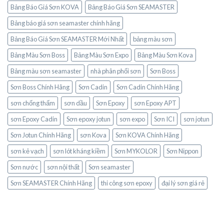
Bảng Báo Giá Sơn KOVA
Bảng Báo Giá Sơn SEAMASTER
Bảng báo giá sơn seamaster chính hãng
Bảng Báo Giá Sơn SEAMASTER Mới Nhất
bảng màu sơn
Bảng Màu Sơn Boss
Bảng Màu Sơn Expo
Bảng Màu Sơn Kova
Bảng màu sơn seamaster
nhà phân phối sơn
Sơn Boss
Sơn Boss Chính Hãng
Sơn Cadin
Sơn Cadin Chính Hãng
sơn chống thấm
sơn dầu
Sơn Epoxy
sơn Epoxy APT
sơn Epoxy Cadin
Sơn epoxy jotun
sơn expo
Sơn ICI
sơn jotun
Sơn Jotun Chính Hãng
sơn Kova
Sơn KOVA Chính Hãng
sơn kẻ vạch
sơn lót kháng kiềm
Sơn MYKOLOR
Sơn Nippon
Sơn nước
sơn nội thất
Sơn seamaster
Sơn SEAMASTER Chính Hãng
thi công sơn epoxy
đại lý sơn giá rẻ