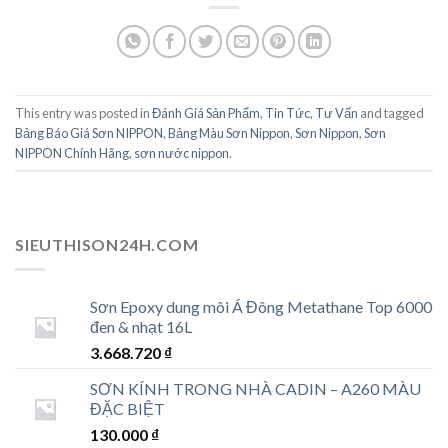
This entry was posted in
Đánh Giá Sản Phẩm
,
Tin Tức
,
Tư Vấn
and tagged
Bảng Báo Giá Sơn NIPPON
,
Bảng Màu Sơn Nippon
,
Sơn Nippon
,
Sơn
NIPPON Chính Hãng
,
sơn nước nippon
.
SIEUTHISON24H.COM
Sơn Epoxy dung môi Á Đông Metathane Top 6000
đen & nhạt 16L
3.668.720
₫
SƠN KÍNH TRONG NHÀ CADIN – A260 MÀU
ĐẶC BIỆT
130.000
₫