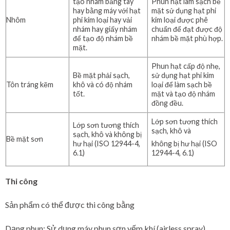
tạo nhám bằng tay
Phun hạt làm sạch bề
hay bằng máy với hạt
mặt sử dụng hạt phi
Nhôm
phi kim loại hay vải
kim loại được phê
nhám hay giấy nhám
chuẩn để đạt được độ
để tạo độ nhám bề
nhám bề mặt phù hợp.
mặt.
Phun hạt cấp độ nhẹ,
Bề mặt phải sạch,
sử dụng hạt phi kim
Tôn tráng kẽm
khô và có độ nhám
loại để làm sạch bề
tốt.
mặt và tạo độ nhám
đồng đều.
Lớp sơn tương thích
Lớp sơn tương thích
sạch, khô và
sạch, khô và không bị
Bề mặt sơn
hư hại (ISO 12944-4,
không bị hư hại (ISO
6.1)
12944-4, 6.1)
Thi công
Sản phẩm có thể được thi công bằng
Dạng phun: Sử dụng máy phun sơn yếm khí (airless spray).