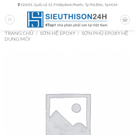
Skip
520/33, Quốc Lộ 13, P Hiệp Bình Phước, Tp Thủ Đức, Tp HCM
to
content
TRANG CHỦ
/
SƠN HỆ EPOXY
/
SƠN PHỦ EPOXY HỆ
DUNG MÔI