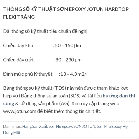
THÔNG SỐ KỸ THUẬT SƠN EPOXY JOTUN HARDTOP
FLEXI TRẮNG
Dãi thông số kỹ thuật tiêu chuẩn đề nghị
Chiều dày khô : 50 – 150 μm
Chiều dày ướt : 80 – 230 μm
Định mức phủ lý thuyết :13 – 4,3 m2/l
Bảng thông số kỹ thuật (TDS) này nên được tham khảo kết
hợp với Bảng thông số an toàn (SDS) và tài liệu
hướng dẫn thi
công
& sử dụng sản phẩm (AG). Xin truy cập trang web
www.jotun.com để biết thêm thông tin chi tiết.
Danh mục:
Hãng Sản Xuất
,
Sơn Hệ Epoxy
,
SƠN JOTUN
,
Sơn Phủ Epoxy Hệ
Dung Môi