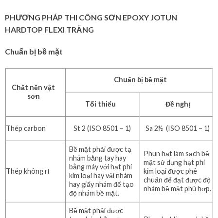
PHƯƠNG PHÁP THI CÔNG SƠN EPOXY JOTUN
HARDTOP FLEXI TRẮNG
Chuẩn bị bề mặt
Chuẩn bị bề mặt
Chất nền vật
sơn
Tối thiểu
Đề nghị
Thép carbon
St 2 (ISO 8501 – 1)
Sa 2½ (ISO 8501 – 1)
Bề mặt phải được tạ
Phun hạt làm sạch bề
nhám bằng tay hay
mặt sử dụng hạt phi
bằng máy với hạt phi
Thép không rỉ
kim loại được phê
kim loại hay vải nhám
chuẩn để đạt được độ
hay giấy nhám để tạo
nhám bề mặt phù hợp.
độ nhám bề mặt.
Bề mặt phải được