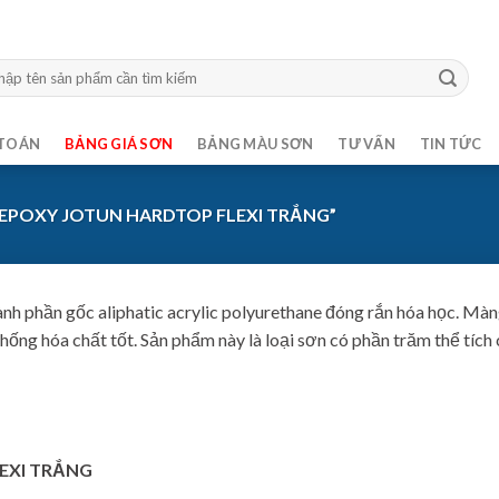
m:
TOÁN
BẢNG GIÁ SƠN
BẢNG MÀU SƠN
TƯ VẤN
TIN TỨC
EPOXY JOTUN HARDTOP FLEXI TRẮNG”
hành phần gốc aliphatic acrylic polyurethane đóng rắn hóa học. M
ống hóa chất tốt. Sản phẩm này là loại sơn có phần trăm thể tích 
EXI TRẮNG