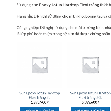
Sử dụng
sơn Epoxy Jotun Hardtop Flexi trắng
thích 
Hàng hải: Đề nghị sử dụng cho mạn khô, boong tàu và c
Công nghiệp: Đề nghị sử dụng cho môi trường biển, nhà 
là lớp phủ hoàn thiện trong hệ sơn đã được chứng nh
Sơn Epoxy Jotun Hardtop
Sơn Epoxy Jotun Hardtop
Flexi trắng 5L
Flexi trắng 20L
1.395.900
₫
5.583.600
₫
THÊM VÀO GIỎ HÀNG
THÊM VÀO GIỎ HÀNG