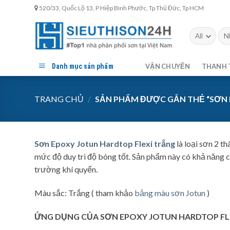
Skip
520/33, Quốc Lộ 13, P Hiệp Bình Phước, Tp Thủ Đức, Tp HCM
to
content
Tìm
kiế
Danh mục sản phẩm
VẬN CHUYỂN
THANH 
TRANG CHỦ
/
SẢN PHẨM ĐƯỢC GẮN THẺ “SƠN 
Sơn Epoxy Jotun Hardtop Flexi trắng
là loại sơn 2 t
mức độ duy trì độ bóng tốt. Sản phẩm này có khả năng ch
trường khí quyển.
Màu sắc: Trắng ( tham khảo
bảng màu sơn Jotun
)
ỨNG DỤNG CỦA
SƠN EPOXY JOTUN HARDTOP FL