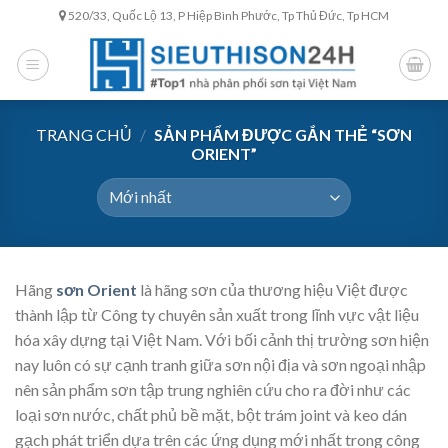
Skip
520/33, Quốc Lộ 13, P Hiệp Bình Phước, Tp Thủ Đức, Tp HCM
to
content
TRANG CHỦ
/
SẢN PHẨM ĐƯỢC GẮN THẺ “SƠN
ORIENT”
Hãng
sơn Orient
là hãng sơn của thương hiệu Việt được
thành lập từ Công ty chuyên sản xuất trong lĩnh vực vật liệu
hóa xây dựng tại Việt Nam. Với bối cảnh thị trường sơn hiện
nay luôn có sự cạnh tranh giữa sơn nội địa và sơn ngoại nhập
nên sản phẩm sơn tập trung nghiên cứu cho ra đời như các
loại sơn nước, chất phủ bề mặt, bột trám joint và keo dán
gạch phát triển dựa trên các ứng dụng mới nhất trong công