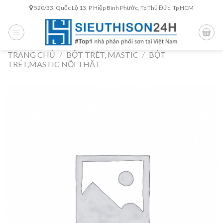
Skip
520/33, Quốc Lộ 13, P Hiệp Bình Phước, Tp Thủ Đức, Tp HCM
to
content
TRANG CHỦ
/
BỘT TRÉT, MASTIC
/
BỘT
TRÉT,MASTIC NỘI THẤT