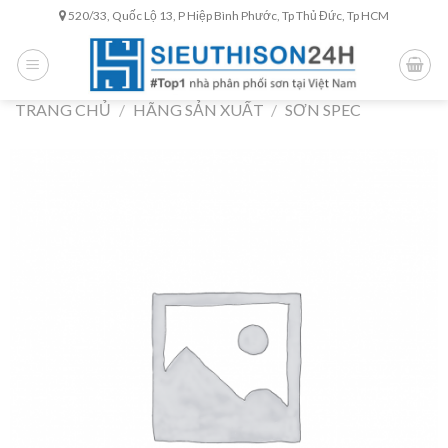
Skip
520/33, Quốc Lộ 13, P Hiệp Bình Phước, Tp Thủ Đức, Tp HCM
to
content
TRANG CHỦ
/
HÃNG SẢN XUẤT
/
SƠN SPEC