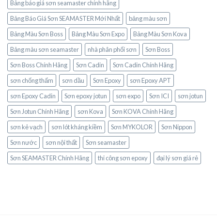
Bảng báo giá sơn seamaster chính hãng
Bảng Báo Giá Sơn SEAMASTER Mới Nhất
bảng màu sơn
Bảng Màu Sơn Boss
Bảng Màu Sơn Expo
Bảng Màu Sơn Kova
Bảng màu sơn seamaster
nhà phân phối sơn
Sơn Boss
Sơn Boss Chính Hãng
Sơn Cadin
Sơn Cadin Chính Hãng
sơn chống thấm
sơn dầu
Sơn Epoxy
sơn Epoxy APT
sơn Epoxy Cadin
Sơn epoxy jotun
sơn expo
Sơn ICI
sơn jotun
Sơn Jotun Chính Hãng
sơn Kova
Sơn KOVA Chính Hãng
sơn kẻ vạch
sơn lót kháng kiềm
Sơn MYKOLOR
Sơn Nippon
Sơn nước
sơn nội thất
Sơn seamaster
Sơn SEAMASTER Chính Hãng
thi công sơn epoxy
đại lý sơn giá rẻ