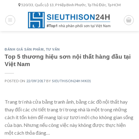
Skip
520/33, Quốc Lộ 13, P Hiệp Bình Phước, Tp Thủ Đức, Tp HCM
to
content
ĐÁNH GIÁ SẢN PHẨM
,
TƯ VẤN
Top 5 thương hiệu sơn nội thất hàng đầu tại
Việt Nam
POSTED ON
22/09/2017
BY
SIEUTHISON24H MK01
Trang trí nhà cửa bằng tranh ảnh, bằng các đồ nội thất hay
thay đổi các chi tiết trang trí trong nhà là một trong những
cách ít tốn kém để mang lại sự tươi mới cho không gian sống
của bạn. Nhưng nếu công việc này không được thực hiện
một cách thỏa đáng…