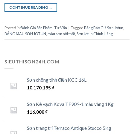
CONTINUE READING
→
Posted in
Đánh Giá Sản Phẩm
,
Tư Vấn
|
Tagged
Bảng Báo Giá Sơn Jotun
,
BẢNG MÀU SƠN JOTUN
,
màu sơn nội thất
,
Sơn Jotun Chính Hãng
SIEUTHISON24H.COM
Sơn chống tĩnh điện KCC 16L
10.170.195
₫
Sơn Kẻ vạch Kova TF909-1 màu vàng 1Kg
116.088
₫
Sơn trang trí Terraco Antique Stucco 5Kg