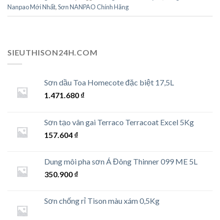
Nanpao Mới Nhất
,
Sơn NANPAO Chính Hãng
SIEUTHISON24H.COM
Sơn dầu Toa Homecote đặc biệt 17,5L
1.471.680
₫
Sơn tạo vân gai Terraco Terracoat Excel 5Kg
157.604
₫
Dung môi pha sơn Á Đông Thinner 099 ME 5L
350.900
₫
Sơn chống rỉ Tison màu xám 0,5Kg