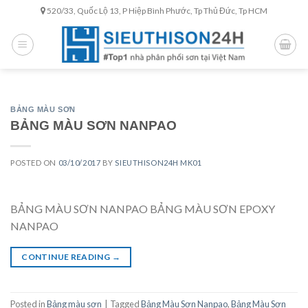
Skip
520/33, Quốc Lộ 13, P Hiệp Bình Phước, Tp Thủ Đức, Tp HCM
to
content
BẢNG MÀU SƠN
BẢNG MÀU SƠN NANPAO
POSTED ON
03/10/2017
BY
SIEUTHISON24H MK01
BẢNG MÀU SƠN NANPAO BẢNG MÀU SƠN EPOXY
NANPAO
CONTINUE READING
→
Posted in
Bảng màu sơn
|
Tagged
Bảng Màu Sơn Nanpao
,
Bảng Màu Sơn