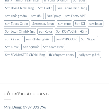
Bảng màu sơn seamaster
nhà phân phối sơn
Sơn Boss
Sơn Boss Chính Hãng
Sơn Cadin
Sơn Cadin Chính Hãng
sơn chống thấm
sơn dầu
Sơn Epoxy
sơn Epoxy APT
sơn Epoxy Cadin
Sơn epoxy jotun
sơn expo
Sơn ICI
sơn jotun
Sơn Jotun Chính Hãng
sơn Kova
Sơn KOVA Chính Hãng
sơn kẻ vạch
sơn lót kháng kiềm
Sơn MYKOLOR
Sơn Nippon
Sơn nước
sơn nội thất
Sơn seamaster
Sơn SEAMASTER Chính Hãng
thi công sơn epoxy
đại lý sơn giá rẻ
HỖ TRỢ KHÁCH HÀNG
Mrs. Dung: 0937 393 796