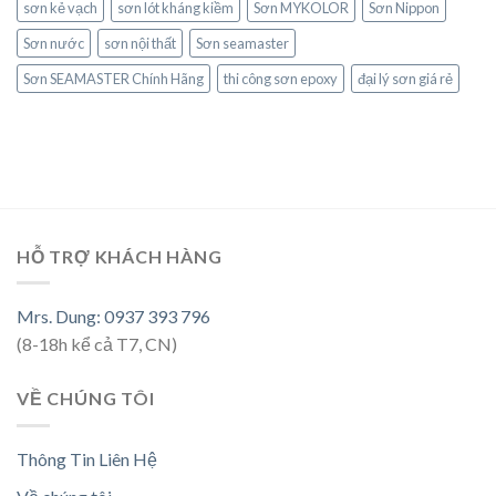
sơn kẻ vạch
sơn lót kháng kiềm
Sơn MYKOLOR
Sơn Nippon
Sơn nước
sơn nội thất
Sơn seamaster
Sơn SEAMASTER Chính Hãng
thi công sơn epoxy
đại lý sơn giá rẻ
HỖ TRỢ KHÁCH HÀNG
Mrs. Dung: 0937 393 796
(8-18h kể cả T7, CN)
VỀ CHÚNG TÔI
Thông Tin Liên Hệ