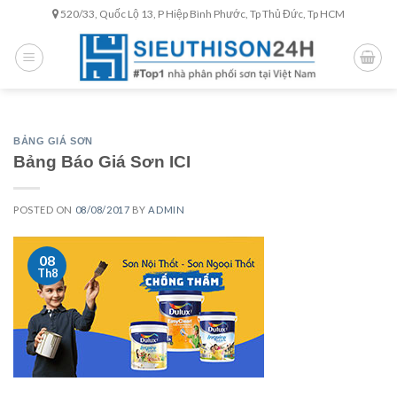
Skip
520/33, Quốc Lộ 13, P Hiệp Bình Phước, Tp Thủ Đức, Tp HCM
to
content
BẢNG GIÁ SƠN
Bảng Báo Giá Sơn ICI
POSTED ON
08/08/2017
BY
ADMIN
08
Th8