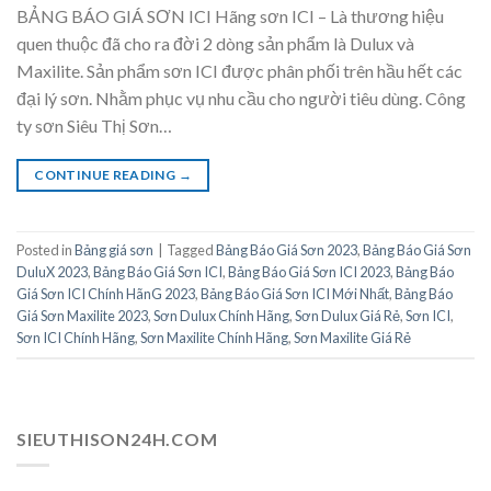
BẢNG BÁO GIÁ SƠN ICI Hãng sơn ICI – Là thương hiệu
quen thuộc đã cho ra đời 2 dòng sản phẩm là Dulux và
Maxilite. Sản phẩm sơn ICI được phân phối trên hầu hết các
đại lý sơn. Nhằm phục vụ nhu cầu cho người tiêu dùng. Công
ty sơn Siêu Thị Sơn…
CONTINUE READING
→
Posted in
Bảng giá sơn
|
Tagged
Bảng Báo Giá Sơn 2023
,
Bảng Báo Giá Sơn
DuluX 2023
,
Bảng Báo Giá Sơn ICI
,
Bảng Báo Giá Sơn ICI 2023
,
Bảng Báo
Giá Sơn ICI Chính HãnG 2023
,
Bảng Báo Giá Sơn ICI Mới Nhất
,
Bảng Báo
Giá Sơn Maxilite 2023
,
Sơn Dulux Chính Hãng
,
Sơn Dulux Giá Rẻ
,
Sơn ICI
,
Sơn ICI Chính Hãng
,
Sơn Maxilite Chính Hãng
,
Sơn Maxilite Giá Rẻ
SIEUTHISON24H.COM