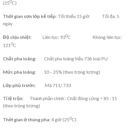
0
(25
C)
Thời gian sơn lớp kế tiếp
: Tối thiểu 15 giờ Tối đa: 5
ngày
0
Độ chịu nhiệt
: Liên tục: 93
C Không liên tục:
0
121
C
Chất pha loãng
: Chất pha loãng hiệu 736 loại PU
Mức pha loãng
: 10 – 25% (theo trọng lượng)
Lớp phủ trước
: Mã 711/ 733
Tỉ lệ trộn
: Thành phần chính : Chất đông cứng = 85 : 15
(theo trọng lượng)
0
Thời gian ở thùng pha
: 4 giờ (25
C)