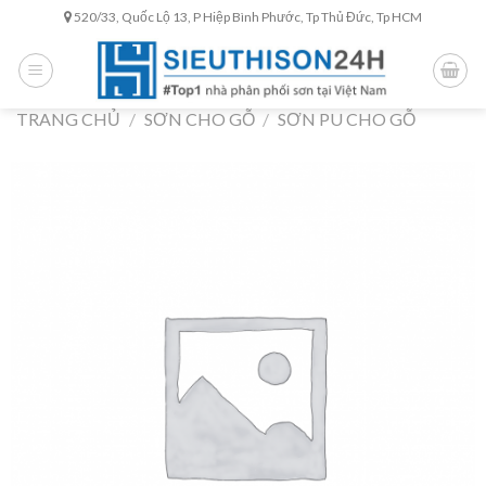
Skip
520/33, Quốc Lộ 13, P Hiệp Bình Phước, Tp Thủ Đức, Tp HCM
to
content
TRANG CHỦ
/
SƠN CHO GỖ
/
SƠN PU CHO GỖ