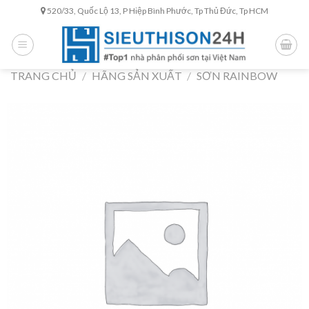
Skip
520/33, Quốc Lộ 13, P Hiệp Bình Phước, Tp Thủ Đức, Tp HCM
to
content
TRANG CHỦ
/
HÃNG SẢN XUẤT
/
SƠN RAINBOW