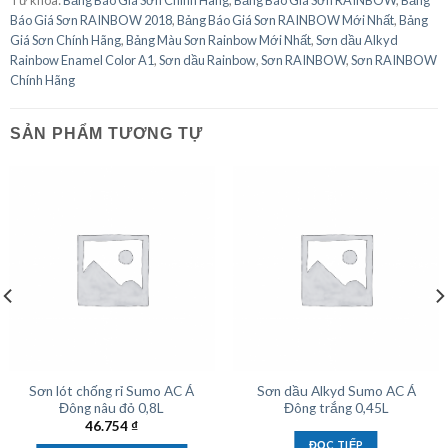
Từ khóa:
Bảng Báo Giá Sơn Chính Hãng
,
Bảng Báo Giá Sơn RAINBOW
,
Bảng
Báo Giá Sơn RAINBOW 2018
,
Bảng Báo Giá Sơn RAINBOW Mới Nhất
,
Bảng
Giá Sơn Chính Hãng
,
Bảng Màu Sơn Rainbow Mới Nhất
,
Sơn dầu Alkyd
Rainbow Enamel Color A1
,
Sơn dầu Rainbow
,
Sơn RAINBOW
,
Sơn RAINBOW
Chính Hãng
SẢN PHẨM TƯƠNG TỰ
Sơn lót chống rỉ Sumo AC Á
Sơn dầu Alkyd Sumo AC Á
Đông nâu đỏ 0,8L
Đông trắng 0,45L
46.754
₫
ĐỌC TIẾP