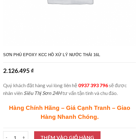
SƠN PHỦ EPOXY KCC HỒ XỬ LÝ NƯỚC THẢI 16L
2.126.495
₫
Quý khách đặt hàng vui lòng liên hệ
0937 393 796
sẽ được
nhân viên
Siêu Thị Sơn 24H
tư vấn tận tình và chu đáo.
Hàng Chính Hãng – Giá Cạnh Tranh – Giao
Hàng Nhanh Chóng.
Sơn phủ Epoxy KCC hồ xử lý nước thải 16L số lượng
THÊM VÀO GIỎ HÀNG