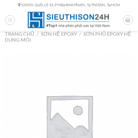
Skip
520/33, Quốc Lộ 13, P Hiệp Bình Phước, Tp Thủ Đức, Tp HCM
to
content
TRANG CHỦ
/
SƠN HỆ EPOXY
/
SƠN PHỦ EPOXY HỆ
DUNG MÔI