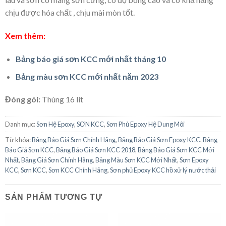
chịu được hóa chất , chịu mài mòn tốt.
Xem thêm:
Bảng báo giá sơn KCC mới nhất tháng 10
Bảng màu sơn KCC mới nhất năm 2023
Đóng gói:
Thùng 16 lít
Danh mục:
Sơn Hệ Epoxy
,
SƠN KCC
,
Sơn Phủ Epoxy Hệ Dung Môi
Từ khóa:
Bảng Báo Giá Sơn Chính Hãng
,
Bảng Báo Giá Sơn Epoxy KCC
,
Bảng
Báo Giá Sơn KCC
,
Bảng Báo Giá Sơn KCC 2018
,
Bảng Báo Giá Sơn KCC Mới
Nhất
,
Bảng Giá Sơn Chính Hãng
,
Bảng Màu Sơn KCC Mới Nhất
,
Sơn Epoxy
KCC
,
Sơn KCC
,
Sơn KCC Chính Hãng
,
Sơn phủ Epoxy KCC hồ xử lý nước thải
SẢN PHẨM TƯƠNG TỰ