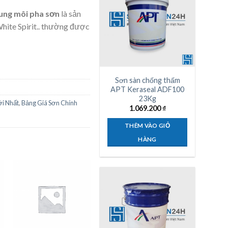
ung môi pha sơn
là sản
hite Spirit.. thường được
Sơn sàn chống thấm
APT Keraseal ADF100
23Kg
i Nhất
,
Bảng Giá Sơn Chính
1.069.200
₫
THÊM VÀO GIỎ
HÀNG