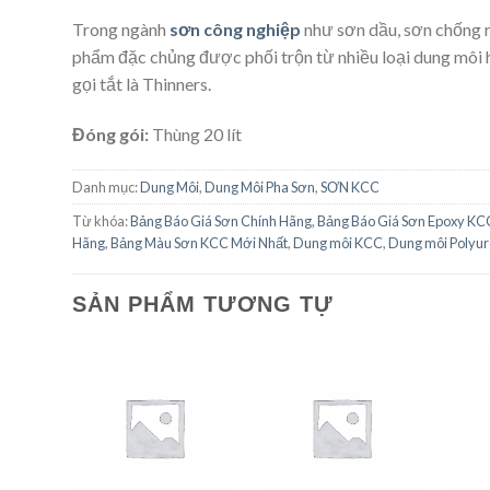
Trong ngành
sơn công nghiệp
như sơn dầu, sơn chống rỉ
phẩm đặc chủng được phối trộn từ nhiều loại dung môi h
gọi tắt là Thinners.
Đóng gói:
Thùng 20 lít
Danh mục:
Dung Môi
,
Dung Môi Pha Sơn
,
SƠN KCC
Từ khóa:
Bảng Báo Giá Sơn Chính Hãng
,
Bảng Báo Giá Sơn Epoxy KC
Hãng
,
Bảng Màu Sơn KCC Mới Nhất
,
Dung môi KCC
,
Dung môi Polyu
SẢN PHẨM TƯƠNG TỰ