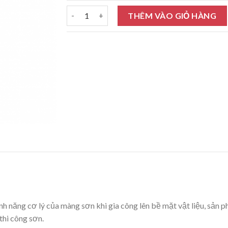
Dung môi Polyurethane KCC 20L số lượng
THÊM VÀO GIỎ HÀNG
ính năng cơ lý của màng sơn khi gia công lên bề mặt vật liệu, sản 
thi công sơn.