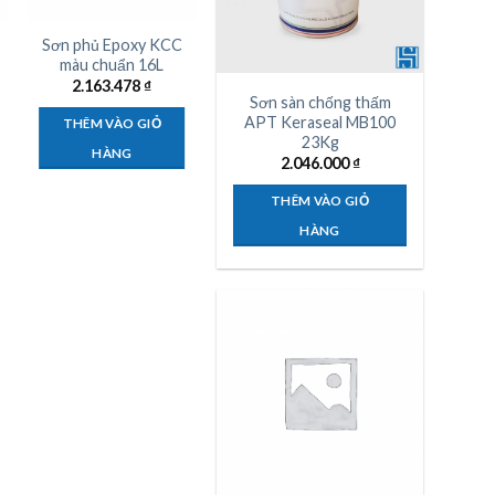
Sơn phủ Epoxy KCC
Sơn lót Epoxy KCC
màu chuẩn 16L
cho nền bê tông 16L
2.163.478
₫
1.826.012
₫
Sơn sàn chống thấm
APT Keraseal MB100
THÊM VÀO GIỎ
THÊM VÀO GIỎ
23Kg
HÀNG
HÀNG
2.046.000
₫
THÊM VÀO GIỎ
HÀNG