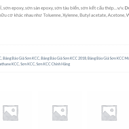
, sơn epoxy, sơn sàn epoxy, sơn tàu biển, sơn kết cấu thép…v/v.
D
ữu cơ khác nhau như Toluenne, Xylenne, Butyl acetate, Acetone, W
C
,
Bảng Báo Giá Sơn KCC
,
Bảng Báo Giá Sơn KCC 2018
,
Bảng Báo Giá Sơn KCC Mớ
rethane KCC
,
Sơn KCC
,
Sơn KCC Chính Hãng