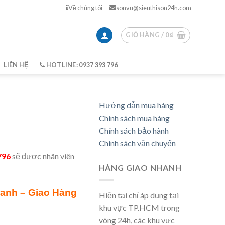
Về chúng tôi
sonvu@sieuthison24h.com
GIỎ HÀNG /
0
₫
LIÊN HỆ
HOTLINE: 0937 393 796
Hướng dẫn mua hàng
Chính sách mua hàng
Chính sách bảo hành
Chính sách vận chuyển
796
sẽ được nhân viên
HÀNG GIAO NHANH
ranh – Giao Hàng
Hiện tại chỉ áp dụng tại
khu vực TP.HCM trong
vòng 24h, các khu vực