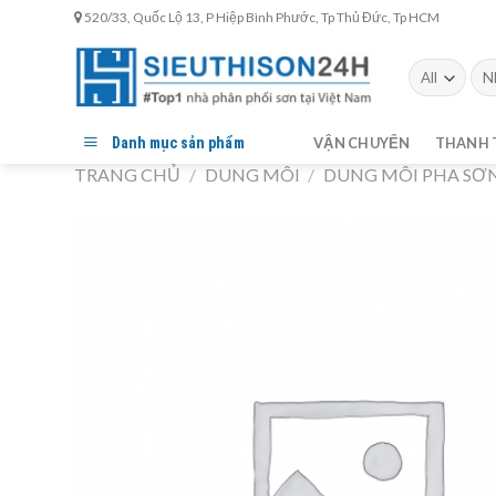
Skip
520/33, Quốc Lộ 13, P Hiệp Bình Phước, Tp Thủ Đức, Tp HCM
to
content
Tìm
kiế
Danh mục sản phẩm
VẬN CHUYỂN
THANH 
TRANG CHỦ
/
DUNG MÔI
/
DUNG MÔI PHA SƠ