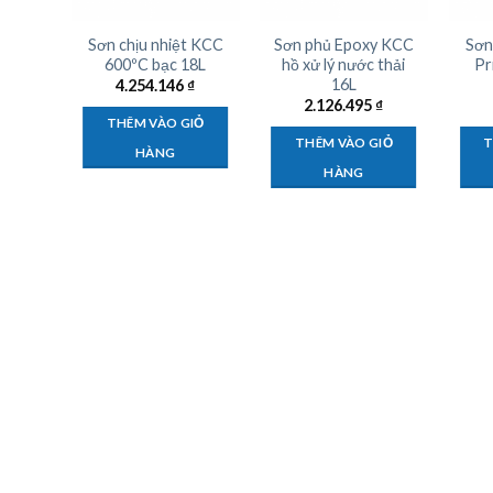
KCC
Sơn chịu nhiệt KCC
Sơn phủ Epoxy KCC
Sơn
ền bê
600ºC bạc 18L
hồ xử lý nước thải
Pr
16L
4.254.146
₫
₫
2.126.495
₫
THÊM VÀO GIỎ
IỎ
THÊM VÀO GIỎ
T
HÀNG
HÀNG