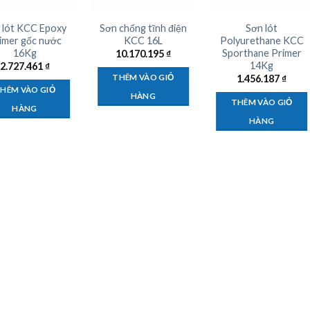
 lót KCC Epoxy
Sơn chống tĩnh điện
Sơn lót
imer gốc nước
KCC 16L
Polyurethane KCC
16Kg
Sporthane Primer
10.170.195
₫
14Kg
2.727.461
₫
THÊM VÀO GIỎ
1.456.187
₫
HÊM VÀO GIỎ
HÀNG
THÊM VÀO GIỎ
HÀNG
HÀNG