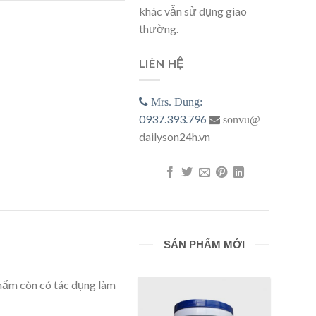
khác vẫn sử dụng giao
thường.
LIÊN HỆ
Mrs. Dung:
0937.393.796
sonvu@
dailyson24h.vn
SẢN PHẨM MỚI
phẩm còn có tác dụng làm