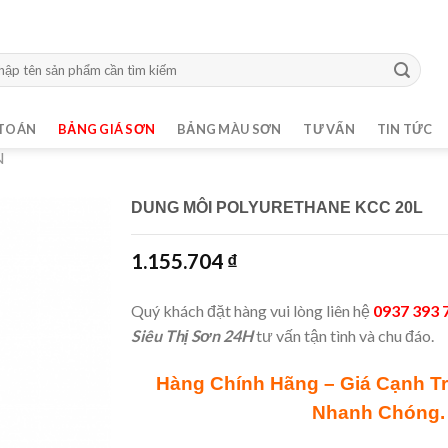
m:
TOÁN
BẢNG GIÁ SƠN
BẢNG MÀU SƠN
TƯ VẤN
TIN TỨC
N
DUNG MÔI POLYURETHANE KCC 20L
1.155.704
₫
Quý khách đặt hàng vui lòng liên hệ
0937 393 
Siêu Thị Sơn 24H
tư vấn tận tình và chu đáo.
Hàng Chính Hãng – Giá Cạnh T
Nhanh Chóng.