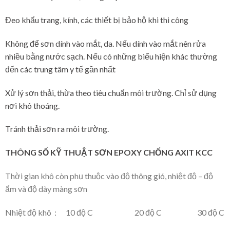
Đeo khẩu trang, kính, các thiết bị bảo hộ khi thi công
Không để sơn dính vào mắt, da. Nếu dính vào mắt nên rửa
nhiều bằng nước sạch. Nếu có những biểu hiện khác thường
đến các trung tâm y tế gần nhất
Xử lý sơn thải, thừa theo tiêu chuẩn môi trường. Chỉ sử dụng
nơi khô thoáng.
Tránh thải sơn ra môi trường.
THÔNG SỐ KỸ THUẬT SƠN EPOXY CHỐNG AXIT KCC
Thời gian khô còn phụ thuộc vào độ thông gió, nhiệt độ – độ
ẩm và độ dày màng sơn
Nhiệt độ khô : 10 độ C 20 độ C 30 độ C