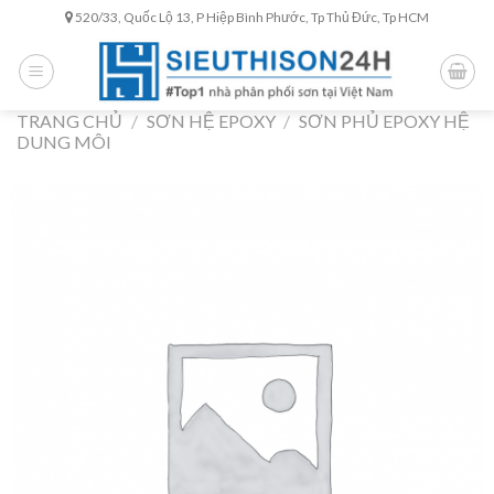
Skip
520/33, Quốc Lộ 13, P Hiệp Bình Phước, Tp Thủ Đức, Tp HCM
to
content
TRANG CHỦ
/
SƠN HỆ EPOXY
/
SƠN PHỦ EPOXY HỆ
DUNG MÔI