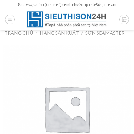
Skip
520/33, Quốc Lộ 13, P Hiệp Bình Phước, Tp Thủ Đức, Tp HCM
to
content
TRANG CHỦ
/
HÃNG SẢN XUẤT
/
SƠN SEAMASTER