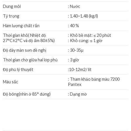
Dung môi
: Nước
Tỷ trọng
: 1.40~1.48 (kg/l)
Hàm lượng chất rắn
: 40 %
Thời gian khô( Nhiệt độ
: Khô bề mặt: ≤ 20 phút
27°C±2°C và độ ẩm 80±5%)
: Khô cứng: ≤ 1 giờ
Độ dày màn sơn đề nghị
: 30-35µ
Thời gian chờ giữa hai lớp phủ
: 3 giờ
Độ phủ lý thuyết
:10-12m2/ lít
: Tham khảo bảng màu 7200
Màu sắc
Pantex
Độ bóng(nhìn ở 85° đứng)
: Dạng mờ