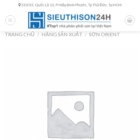
Skip
520/33, Quốc Lộ 13, P Hiệp Bình Phước, Tp Thủ Đức, Tp HCM
to
content
TRANG CHỦ
/
HÃNG SẢN XUẤT
/
SƠN ORIENT