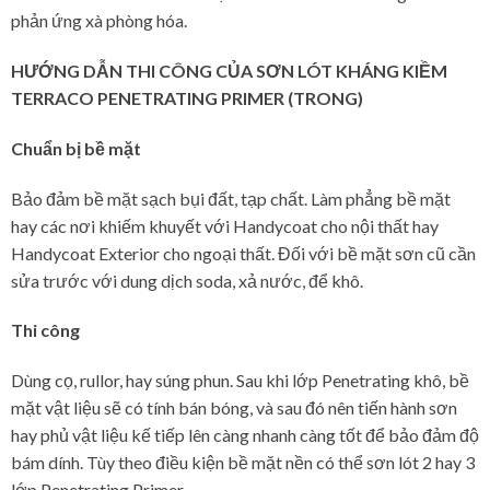
phản ứng xà phòng hóa.
HƯỚNG DẪN THI CÔNG CỦA
SƠN LÓT KHÁNG KIỀM
TERRACO PENETRATING PRIMER (TRONG)
Chuẩn bị bề mặt
Bảo đảm bề mặt sạch bụi đất, tạp chất. Làm phẳng bề mặt
hay các nơi khiếm khuyết với Handycoat cho nội thất hay
Handycoat Exterior cho ngoại thất. Đối với bề mặt sơn cũ cần
sửa trước với dung dịch soda, xả nước, để khô.
Thi công
Dùng cọ, rullor, hay súng phun. Sau khi lớp Penetrating khô, bề
mặt vật liệu sẽ có tính bán bóng, và sau đó nên tiến hành sơn
hay phủ vật liệu kế tiếp lên càng nhanh càng tốt để bảo đảm độ
bám dính. Tùy theo điều kiện bề mặt nền có thể sơn lót 2 hay 3
lớp Penetrating Primer.