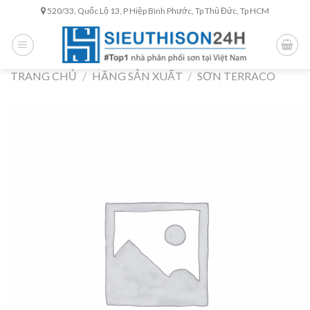
Skip
520/33, Quốc Lộ 13, P Hiệp Bình Phước, Tp Thủ Đức, Tp HCM
to
content
TRANG CHỦ
/
HÃNG SẢN XUẤT
/
SƠN TERRACO