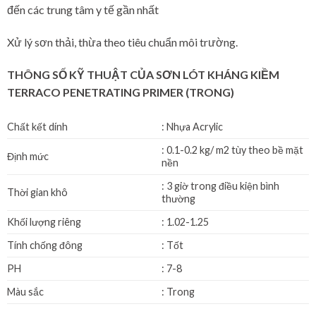
đến các trung tâm y tế gần nhất
Xử lý sơn thải, thừa theo tiêu chuẩn môi trường.
THÔNG SỐ KỸ THUẬT CỦA SƠN LÓT KHÁNG KIỀM
TERRACO PENETRATING PRIMER (TRONG)
Chất kết dính
: Nhựa Acrylic
: 0.1-0.2 kg/ m2 tùy theo bề mặt
Định mức
nền
: 3 giờ trong điều kiện bình
Thời gian khô
thường
Khối lượng riêng
: 1.02-1.25
Tính chống đông
: Tốt
PH
: 7-8
Màu sắc
: Trong