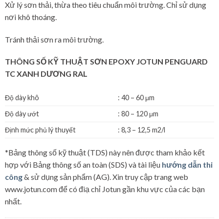
Xử lý sơn thải, thừa theo tiêu chuẩn môi trường. Chỉ sử dụng
nơi khô thoáng.
Tránh thải sơn ra môi trường.
THÔNG SỐ KỸ THUẬT SƠN EPOXY JOTUN PENGUARD
TC XANH DƯƠNG RAL
Độ dày khô
: 40 – 60 μm
Độ dày ướt
: 80 – 120 μm
Định mức phủ lý thuyết
: 8,3 – 12,5 m2/l
*Bảng thông số kỹ thuật (TDS) này nên được tham khảo kết
hợp với Bảng thông số an toàn (SDS) và tài liệu
hướng dẫn thi
công
& sử dụng sản phẩm (AG). Xin truy cập trang web
www.jotun.com để có điạ chỉ Jotun gần khu vực của các bạn
nhất.