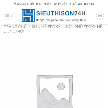
Skip
520/33, Quốc Lộ 13, P Hiệp Bình Phước, Tp Thủ Đức, Tp HCM
to
content
TRANG CHỦ
/
SƠN HỆ EPOXY
/
SƠN PHỦ EPOXY HỆ
DUNG MÔI