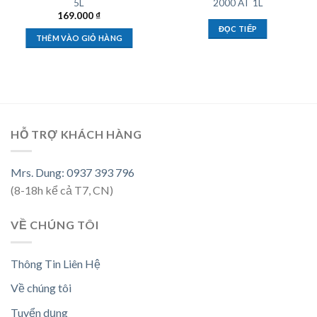
5L
2000 AT 1L
169.000
₫
ĐỌC TIẾP
THÊM VÀO GIỎ HÀNG
HỖ TRỢ KHÁCH HÀNG
Mrs. Dung: 0937 393 796
(8-18h kể cả T7, CN)
VỀ CHÚNG TÔI
Thông Tin Liên Hệ
Về chúng tôi
Tuyển dụng