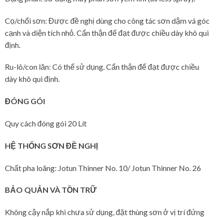
Cọ/chổi sơn: Được đề nghị dùng cho công tác sơn dậm vá góc
cạnh và diện tích nhỏ. Cẩn thận để đạt được chiều dày khô qui
định.
Ru-lô/con lăn: Có thể sử dụng. Cẩn thận để đạt được chiều
dày khô qui định.
ĐÓNG GÓI
Quy cách đóng gói 20 Lít
HỆ THỐNG SƠN ĐỀ NGHỊ
Chất pha loãng: Jotun Thinner No. 10/ Jotun Thinner No. 26
BẢO QUẢN VÀ TỒN TRỮ
Không cậy nắp khi chưa sử dụng, đặt thùng sơn ở vị trí đứng