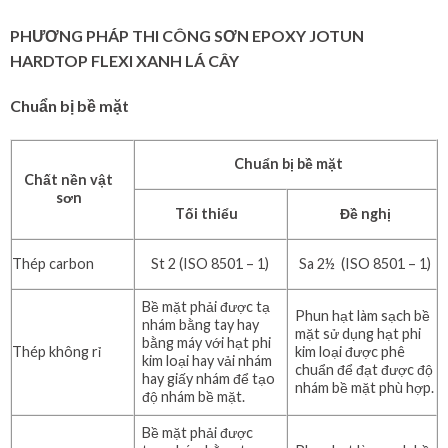
PHƯƠNG PHÁP THI CÔNG SƠN EPOXY JOTUN
HARDTOP FLEXI XANH LÁ CÂY
Chuẩn bị bề mặt
Chuẩn bị bề mặt
Chất nền vật
sơn
Tối thiểu
Đề nghị
Thép carbon
St 2 (ISO 8501 – 1)
Sa 2½ (ISO 8501 – 1)
Bề mặt phải được tạ
Phun hạt làm sạch bề
nhám bằng tay hay
mặt sử dụng hạt phi
bằng máy với hạt phi
Thép không rỉ
kim loại được phê
kim loại hay vải nhám
chuẩn để đạt được độ
hay giấy nhám để tạo
nhám bề mặt phù hợp.
độ nhám bề mặt.
Bề mặt phải được