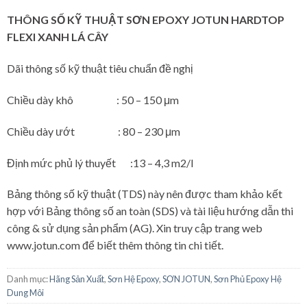
THÔNG SỐ KỸ THUẬT SƠN EPOXY JOTUN HARDTOP
FLEXI XANH LÁ CÂY
Dãi thông số kỹ thuật tiêu chuẩn đề nghị
Chiều dày khô : 50 – 150 μm
Chiều dày ướt : 80 – 230 μm
Định mức phủ lý thuyết :13 – 4,3 m2/l
Bảng thông số kỹ thuật (TDS) này nên được tham khảo kết
hợp với Bảng thông số an toàn (SDS) và tài liệu hướng dẫn thi
công & sử dụng sản phẩm (AG). Xin truy cập trang web
www.jotun.com để biết thêm thông tin chi tiết.
Danh mục:
Hãng Sản Xuất
,
Sơn Hệ Epoxy
,
SƠN JOTUN
,
Sơn Phủ Epoxy Hệ
Dung Môi