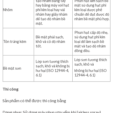
tạo nhám bằng tay
Phun hạt làm sạch bề
hay bằng máy với hạt
mặt sử dụng hạt phi
Nhôm
phi kim loại hay vải
kim loại được phê
nhám hay giấy nhám
chuẩn để đạt được độ
để tạo độ nhám bề
nhám bề mặt phù hợp.
mặt.
Phun hạt cấp độ nhẹ,
Bề mặt phải sạch,
sử dụng hạt phi kim
Tôn tráng kẽm
khô và có độ nhám
loại để làm sạch bề
tốt.
mặt và tạo độ nhám
đồng đều.
Lớp sơn tương thích
Lớp sơn tương thích
sạch, khô và
sạch, khô và không bị
Bề mặt sơn
hư hại (ISO 12944-4,
không bị hư hại (ISO
6.1)
12944-4, 6.1)
Thi công
Sản phẩm có thể được thi công bằng
Dạng phun: Sử dụng máy phun sơn yếm khí (airless spray).