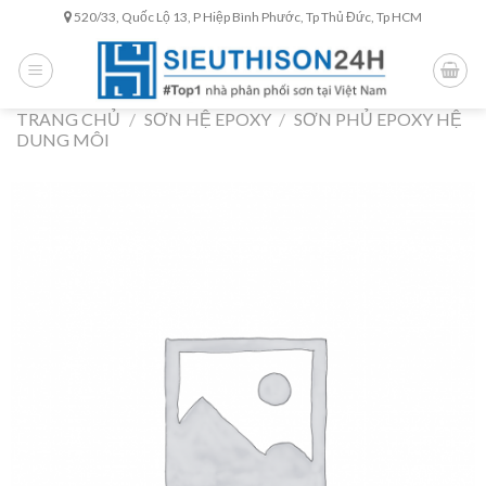
Skip
520/33, Quốc Lộ 13, P Hiệp Bình Phước, Tp Thủ Đức, Tp HCM
to
content
TRANG CHỦ
/
SƠN HỆ EPOXY
/
SƠN PHỦ EPOXY HỆ
DUNG MÔI