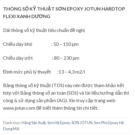
THÔNG SỐ KỸ THUẬT SƠN EPOXY JOTUN HARDTOP
FLEXI XANH DƯƠNG
Dãi thông số kỹ thuật tiêu chuẩn đề nghị
Chiều dày khô : 50 – 150 μm
Chiều dày ướt : 80 – 230 μm
Định mức phủ lý thuyết :13 – 4,3 m2/l
Bảng thông số kỹ thuật (TDS) này nên được tham khảo kết
hợp với Bảng thông số an toàn (SDS) và tài liệu hướng dẫn thi
công & sử dụng sản phẩm (AG). Xin truy cập trang web
www.jotun.com để biết thêm thông tin chi tiết.
Danh mục:
Hãng Sản Xuất
,
Sơn Hệ Epoxy
,
SƠN JOTUN
,
Sơn Phủ Epoxy Hệ
Dung Môi