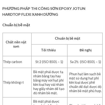
PHƯƠNG PHÁP THI CÔNG SƠN EPOXY JOTUN
HARDTOP FLEXI XANH DƯƠNG
Chuẩn bị bề mặt
Chuẩn bị bề mặt
Chất nền vật
sơn
Tối thiểu
Đề nghị
Thép carbon
St 2 (ISO 8501 – 1)
Sa 2½ (ISO 8501 – 1)
Bề mặt phải được tạ
Phun hạt làm sạch bề
nhám bằng tay hay
mặt sử dụng hạt phi
bằng máy với hạt phi
Thép không rỉ
kim loại được phê
kim loại hay vải nhám
chuẩn để đạt được độ
hay giấy nhám để tạo
nhám bề mặt phù hợp.
độ nhám bề mặt.
Bề mặt phải được