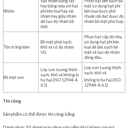
tạo nhám bằng tay
Phun hạt làm sạch bề
hay bằng máy với hạt
mặt sử dụng hạt phi
Nhôm
phi kim loại hay vải
kim loại được phê
nhám hay giấy nhám
chuẩn để đạt được độ
để tạo độ nhám bề
nhám bề mặt phù hợp.
mặt.
Phun hạt cấp độ nhẹ,
Bề mặt phải sạch,
sử dụng hạt phi kim
Tôn tráng kẽm
khô và có độ nhám
loại để làm sạch bề
tốt.
mặt và tạo độ nhám
đồng đều.
Lớp sơn tương thích
Lớp sơn tương thích
sạch, khô và
sạch, khô và không bị
Bề mặt sơn
hư hại (ISO 12944-4,
không bị hư hại (ISO
6.1)
12944-4, 6.1)
Thi công
Sản phẩm có thể được thi công bằng
Dạng phun: Sử dụng máy phun sơn yếm khí (airless spray).