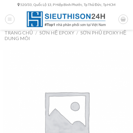
Skip
520/33, Quốc Lộ 13, P Hiệp Bình Phước, Tp Thủ Đức, Tp HCM
to
content
TRANG CHỦ
/
SƠN HỆ EPOXY
/
SƠN PHỦ EPOXY HỆ
DUNG MÔI