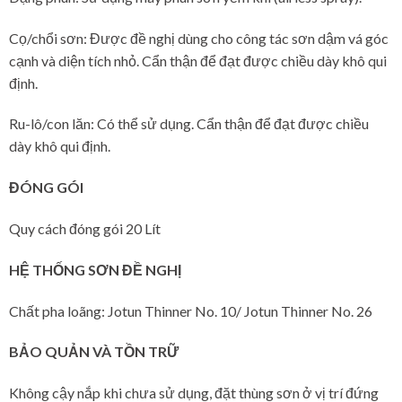
Cọ/chổi sơn: Được đề nghị dùng cho công tác sơn dậm vá góc
cạnh và diện tích nhỏ. Cẩn thận để đạt được chiều dày khô qui
định.
Ru-lô/con lăn: Có thể sử dụng. Cẩn thận để đạt được chiều
dày khô qui định.
ĐÓNG GÓI
Quy cách đóng gói 20 Lít
HỆ THỐNG SƠN ĐỀ NGHỊ
Chất pha loãng: Jotun Thinner No. 10/ Jotun Thinner No. 26
BẢO QUẢN VÀ TỒN TRỮ
Không cậy nắp khi chưa sử dụng, đặt thùng sơn ở vị trí đứng