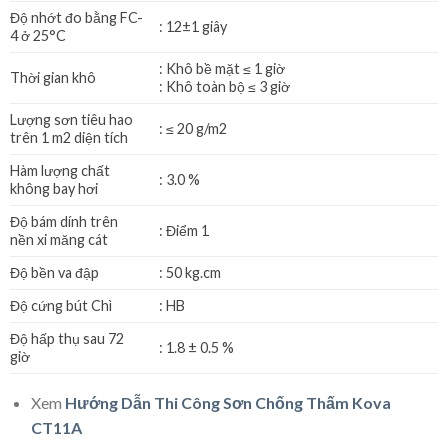
Độ nhớt đo bằng FC-
: 12±1 giây
4 ở 25°C
: Khô bề mặt ≤ 1 giờ
Thời gian khô
: Khô toàn bộ ≤ 3 giờ
Lượng sơn tiêu hao
: ≤ 20 g/m2
trên 1 m2 diện tích
Hàm lượng chất
: 3.0 %
không bay hơi
Độ bám dính trên
: Điểm 1
nền xi măng cát
Độ bền va đập
: 50 kg.cm
Độ cứng bút Chì
: HB
Độ hấp thụ sau 72
: 1.8 ± 0.5 %
giờ
Xem
Hướng Dẫn Thi Công Sơn Chống Thấm Kova
CT11A