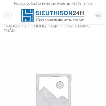
Skip
520/33, Quốc Lộ 13, P Hiệp Bình Phước, Tp Thủ Đức, Tp HCM
to
content
TRANG CHỦ
/
CHỐNG THẤM
/
CHẤT CHỐNG
THẤM