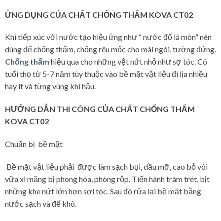
ỨNG DỤNG CỦA CHẤT CHỐNG THẤM KOVA CT02
Khi tiếp xúc với nước tạo hiệu ứng như “ nước đổ lá môn” nên
dùng để chống thấm, chống rêu mốc cho mái ngói, tường đứng.
Chống thấm
hiệu qua cho những vệt nứt nhỏ như sợ tóc. Có
tuổi thọ từ 5-7 năm tùy thuộc vào bề mặt vật liệu đi lịa nhiều
hay ít và từng vùng khí hậu.
HƯỚNG DẪN THI CÔNG CỦA CHẤT CHỐNG THẤM
KOVA CT02
Chuẩn bị bề mặt
Bề mặt vật liệu phải được làm sạch bụi, dầu mỡ, cao bỏ vôi
vữa xi măng bị phong hóa, phòng rộp. Tiến hành trám trét, bịt
những khe nứt lớn hơn sợi tóc. Sau đó rửa lại bề mặt bằng
nước sạch và để khô.