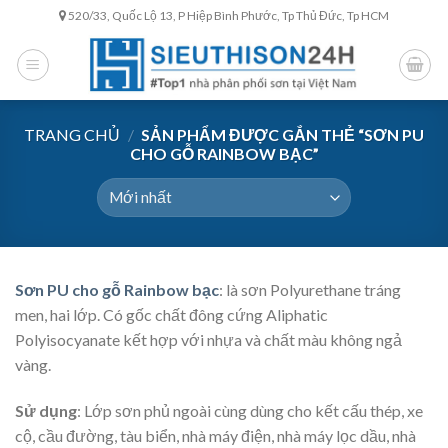
Skip
520/33, Quốc Lộ 13, P Hiệp Bình Phước, Tp Thủ Đức, Tp HCM
to
content
TRANG CHỦ
/
SẢN PHẨM ĐƯỢC GẮN THẺ “SƠN PU
CHO GỖ RAINBOW BẠC”
Sơn PU cho gỗ Rainbow bạc
: là sơn Polyurethane tráng
men, hai lớp. Có gốc chất đông cứng Aliphatic
Polyisocyanate kết hợp với nhựa và chất màu không ngả
vàng.
Sử dụng
: Lớp sơn phủ ngoài cùng dùng cho kết cấu thép, xe
cộ, cầu đường, tàu biển, nhà máy điện, nhà máy lọc dầu, nhà