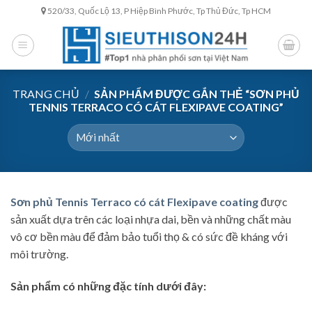
Skip
520/33, Quốc Lộ 13, P Hiệp Bình Phước, Tp Thủ Đức, Tp HCM
to
content
TRANG CHỦ
/
SẢN PHẨM ĐƯỢC GẮN THẺ “SƠN PHỦ
TENNIS TERRACO CÓ CÁT FLEXIPAVE COATING”
Sơn phủ Tennis Terraco có cát Flexipave coating
được
sản xuất dựa trên các loại nhựa dai, bền và những chất màu
vô cơ bền màu để đảm bảo tuổi thọ & có sức đề kháng với
môi trường.
Sản phẩm có những đặc tính dưới đây: