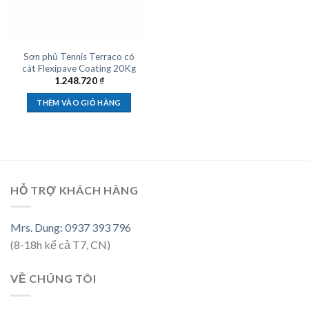
Sơn phủ Tennis Terraco có
cát Flexipave Coating 20Kg
1.248.720
₫
THÊM VÀO GIỎ HÀNG
HỖ TRỢ KHÁCH HÀNG
Mrs. Dung: 0937 393 796
(8-18h kể cả T7, CN)
VỀ CHÚNG TÔI