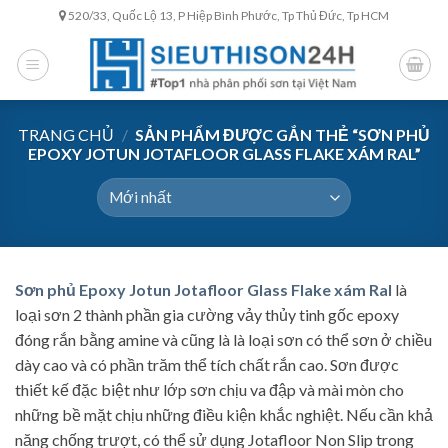
Skip
520/33, Quốc Lộ 13, P Hiệp Bình Phước, Tp Thủ Đức, Tp HCM
to
content
TRANG CHỦ
/
SẢN PHẨM ĐƯỢC GẮN THẺ “SƠN PHỦ
EPOXY JOTUN JOTAFLOOR GLASS FLAKE XÁM RAL”
Sơn phủ Epoxy Jotun Jotafloor Glass Flake xám Ral
là
loại sơn 2 thành phần gia cường vảy thủy tinh gốc epoxy
đóng rắn bằng amine và cũng là là loại sơn có thể sơn ở chiều
dày cao và có phần trăm thể tích chất rắn cao. Sơn được
thiết kế đặc biệt như lớp sơn chịu va đập và mài mòn cho
những bề mặt chịu những điều kiện khắc nghiệt. Nếu cần khả
năng chống trượt, có thể sử dụng Jotafloor Non Slip trong