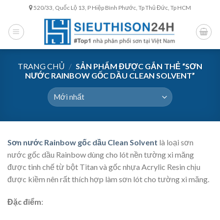
Skip
520/33, Quốc Lộ 13, P Hiệp Bình Phước, Tp Thủ Đức, Tp HCM
to
content
TRANG CHỦ
/
SẢN PHẨM ĐƯỢC GẮN THẺ “SƠN
NƯỚC RAINBOW GỐC DẦU CLEAN SOLVENT”
Sơn nước Rainbow gốc dầu Clean Solvent
là loại sơn
nước gốc dầu Rainbow dùng cho lót nền tường xi măng
được tinh chế từ bột Titan và gốc nhựa Acrylic Resin chịu
được kiềm nên rất thích hợp làm sơn lót cho tường xi măng.
Đặc điểm
: