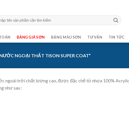
m:
TOÁN
BẢNG GIÁ SƠN
BẢNG MÀU SƠN
TƯ VẤN
TIN TỨC
NƯỚC NGOẠI THẤT TISON SUPER COAT”
ớc ngoài trời chất lượng cao, được đặc chế từ nhựa 100% Acrylic,
ng như sau :