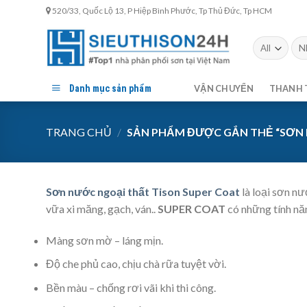
Skip
520/33, Quốc Lộ 13, P Hiệp Bình Phước, Tp Thủ Đức, Tp HCM
to
content
Tìm
kiế
Danh mục sản phẩm
VẬN CHUYỂN
THANH 
TRANG CHỦ
/
SẢN PHẨM ĐƯỢC GẮN THẺ “SƠN 
Sơn nước ngoại thất Tison Super Coat
là loại sơn nư
vữa xi măng, gạch, ván..
SUPER COAT
có những tính nă
Màng sơn mờ – láng mịn.
Độ che phủ cao, chịu chà rữa tuyệt vời.
Bền màu – chống rơi vãi khi thi công.