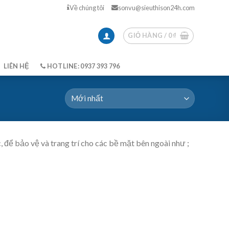
Về chúng tôi
sonvu@sieuthison24h.com
GIỎ HÀNG /
0
₫
LIÊN HỆ
HOTLINE: 0937 393 796
 để bảo vệ và trang trí cho các bề mặt bên ngoài như ;