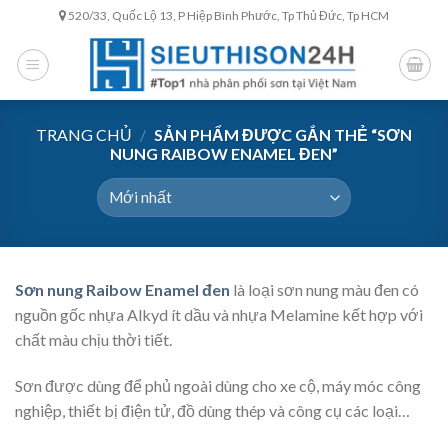
Skip
520/33, Quốc Lộ 13, P Hiệp Bình Phước, Tp Thủ Đức, Tp HCM
to
content
TRANG CHỦ
/
SẢN PHẨM ĐƯỢC GẮN THẺ “SƠN
NUNG RAIBOW ENAMEL ĐEN”
Sơn nung Raibow Enamel đen
là loại sơn nung màu đen có
nguồn gốc nhựa Alkyd ít dầu và nhựa Melamine kết hợp với
chất màu chịu thời tiết.
Sơn được dùng để phủ ngoài dùng cho xe cộ, máy móc công
nghiệp, thiết bị điện tử, đồ dùng thép và công cụ các loại…