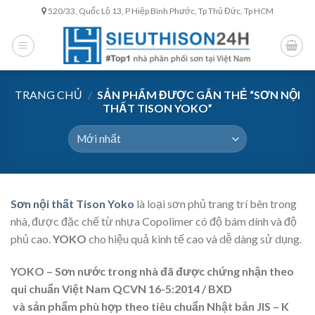
Skip
520/33, Quốc Lộ 13, P Hiệp Bình Phước, Tp Thủ Đức, Tp HCM
to
content
TRANG CHỦ
/
SẢN PHẨM ĐƯỢC GẮN THẺ “SƠN NỘI
THẤT TISON YOKO”
Sơn nội thất Tison Yoko
là loại sơn phủ trang trí bên trong
nhà, được đặc chế từ nhựa Copolimer có độ bám dính và độ
phủ cao.
YOKO
cho hiệu quả kinh tế cao và dễ dàng sử dụng.
YOKO – Sơn nước trong nhà đã được chứng nhận theo
qui chuẩn Việt Nam QCVN 16-5:2014 / BXD
và sản phẩm phù hợp theo tiêu chuẩn Nhật bản JIS – K