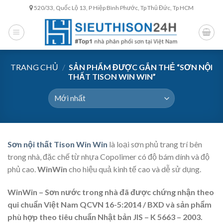
Skip
520/33, Quốc Lộ 13, P Hiệp Bình Phước, Tp Thủ Đức, Tp HCM
to
content
TRANG CHỦ
/
SẢN PHẨM ĐƯỢC GẮN THẺ “SƠN NỘI
THẤT TISON WIN WIN”
Sơn nội thất Tison Win Win
là loại sơn phủ trang trí bên
trong nhà, đặc chế từ nhựa Copolimer có độ bám dính và độ
phủ cao.
WinWin
cho hiệu quả kinh tế cao và dễ sử dụng.
WinWin – Sơn nước trong nhà đã được chứng nhận theo
qui chuẩn Việt Nam QCVN 16-5:2014 / BXD
và sản phẩm
phù hợp theo tiêu chuẩn Nhật bản JIS – K 5663 – 2003.