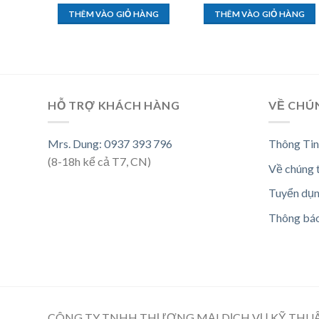
THÊM VÀO GIỎ HÀNG
THÊM VÀO GIỎ HÀNG
HỖ TRỢ KHÁCH HÀNG
VỀ CHÚ
Mrs. Dung: 0937 393 796
Thông Tin
(8-18h kể cả T7, CN)
Về chúng 
Tuyển dụ
Thông bá
CÔNG TY TNHH THƯƠNG MẠI DỊCH VỤ KỸ THU