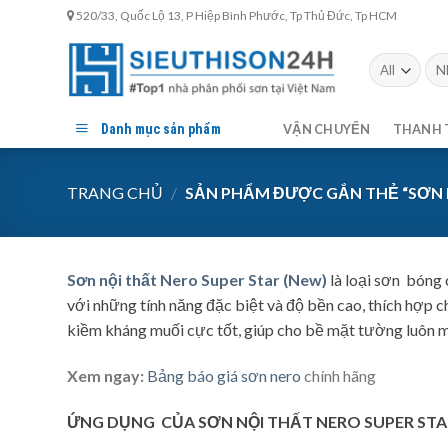
Skip
520/33, Quốc Lộ 13, P Hiệp Bình Phước, Tp Thủ Đức, Tp HCM
to
content
Tìm
kiế
Danh mục sản phẩm
VẬN CHUYỂN
THANH 
TRANG CHỦ
/
SẢN PHẨM ĐƯỢC GẮN THẺ “SƠN N
Sơn nội thất Nero Super Star (New)
là loại sơn bóng 
với những tính năng đặc biệt và độ bền cao, thích hợp
kiềm kháng muối cực tốt, giúp cho bề mặt tường luôn mớ
Xem ngay:
Bảng báo giá sơn nero
chính hãng
ỨNG DỤNG CỦA SƠN NỘI THẤT NERO SUPER STA