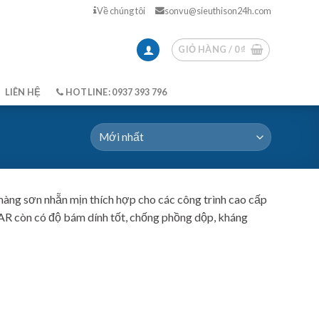
Về chúng tôi
sonvu@sieuthison24h.com
GIỎ HÀNG /
0
₫
LIÊN HỆ
HOTLINE: 0937 393 796
màng sơn nhẵn mịn thích hợp cho các công trình cao cấp
AR còn có độ bám dính tốt, chống phồng dộp, kháng