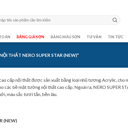
m:
TOÁN
BẢNG GIÁ SƠN
BẢNG MÀU SƠN
TƯ VẤN
TIN TỨC
ỘI THẤT NERO SUPER STAR (NEW)”
cao cấp nội thất được sản xuất bằng loại nhũ tương Acrylic, cho 
 cho các bề mặt tường nội thất cao cấp. Ngoài ra, NERO SUPER ST
i, màu sắc tươi tắn, bền lâu.
R (NEW)