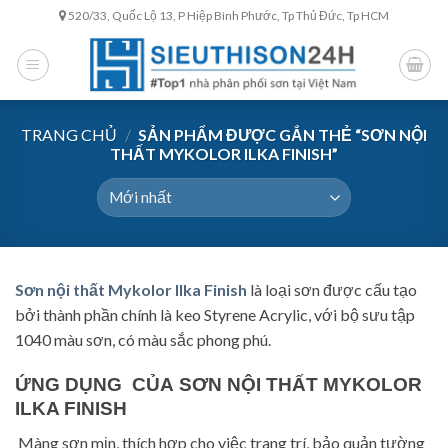
Skip
520/33, Quốc Lộ 13, P Hiệp Bình Phước, Tp Thủ Đức, Tp HCM
to
content
TRANG CHỦ
/
SẢN PHẨM ĐƯỢC GẮN THẺ “SƠN NỘI
THẤT MYKOLOR ILKA FINISH”
Sơn nội thất Mykolor Ilka Finish
là loại sơn được cấu tạo
bởi thành phần chính là keo Styrene Acrylic, với bộ sưu tập
1040 màu sơn, có màu sắc phong phú.
ỨNG DỤNG CỦA
SƠN NỘI THẤT MYKOLOR
ILKA FINISH
Màng sơn mịn, thích hợp cho việc trang trí, bảo quản tường