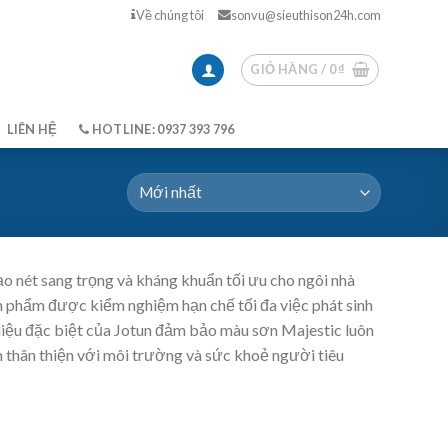
Về chúng tôi
sonvu@sieuthison24h.com
GIỎ HÀNG /
0
₫
LIÊN HỆ
HOTLINE: 0937 393 796
ạo nét sang trọng và kháng khuẩn tối ưu cho ngôi nhà
n phẩm được kiểm nghiệm hạn chế tối đa việc phát sinh
liệu đặc biệt của Jotun đảm bảo màu sơn Majestic luôn
 thân thiện với môi trường và sức khoẻ người tiêu