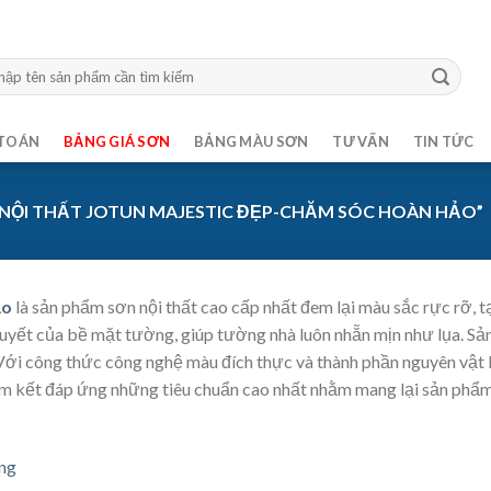
m:
TOÁN
BẢNG GIÁ SƠN
BẢNG MÀU SƠN
TƯ VẤN
TIN TỨC
NỘI THẤT JOTUN MAJESTIC ĐẸP-CHĂM SÓC HOÀN HẢO”
ảo
là sản phẩm sơn nội thất cao cấp nhất đem lại màu sắc rực rỡ, t
uyết của bề mặt tường, giúp tường nhà luôn nhẵn mịn như lụa. Sả
 Với công thức công nghệ màu đích thực và thành phần nguyên vật 
cam kết đáp ứng những tiêu chuẩn cao nhất nhằm mang lại sản phẩm
ãng