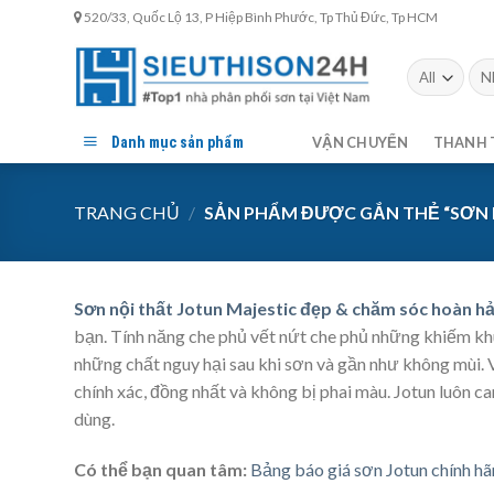
Skip
520/33, Quốc Lộ 13, P Hiệp Bình Phước, Tp Thủ Đức, Tp HCM
to
content
Tìm
kiế
Danh mục sản phẩm
VẬN CHUYỂN
THANH 
TRANG CHỦ
/
SẢN PHẨM ĐƯỢC GẮN THẺ “SƠN 
Sơn nội thất Jotun Majestic đẹp & chăm sóc hoàn h
bạn. Tính năng che phủ vết nứt che phủ những khiếm kh
những chất nguy hại sau khi sơn và gần như không mùi.
chính xác, đồng nhất và không bị phai màu. Jotun luôn 
dùng.
Có thể bạn quan tâm:
Bảng báo giá sơn Jotun chính h