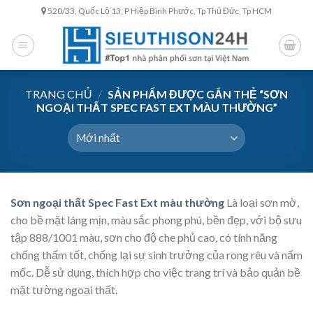
Skip
520/33, Quốc Lộ 13, P Hiệp Bình Phước, Tp Thủ Đức, Tp HCM
to
content
TRANG CHỦ
/
SẢN PHẨM ĐƯỢC GẮN THẺ “SƠN
NGOẠI THẤT SPEC FAST EXT MÀU THƯỜNG”
Sơn ngoại thất Spec Fast Ext màu thường
Là loại sơn mờ,
cho bề mặt láng mịn, màu sắc phong phú, bền đẹp, với bộ sưu
tập 888/1001 màu, sơn cho độ che phủ cao, có tính năng
chống thấm tốt, chống lại sự sinh trưởng của rong rêu và nấm
mốc. Dễ sử dụng, thích hợp cho việc trang trí và bảo quản bề
mặt tường ngoại thất.