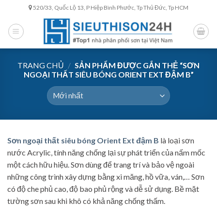
Skip
520/33, Quốc Lộ 13, P Hiệp Bình Phước, Tp Thủ Đức, Tp HCM
to
content
TRANG CHỦ
/
SẢN PHẨM ĐƯỢC GẮN THẺ “SƠN
NGOẠI THẤT SIÊU BÓNG ORIENT EXT ĐẬM B”
Sơn ngoại thất siêu bóng Orient Ext đậm B
là loại sơn
nước Acrylic, tính năng chống lại sự phát triển của nấm mốc
một cách hữu hiệu. Sơn dùng để trang trí và bảo vệ ngoài
những công trình xây dựng bằng xi măng, hồ vữa, ván,… Sơn
có độ che phủ cao, độ bao phủ rộng và dễ sử dụng. Bề mặt
tường sơn sau khi khô có khả năng chống thấm.