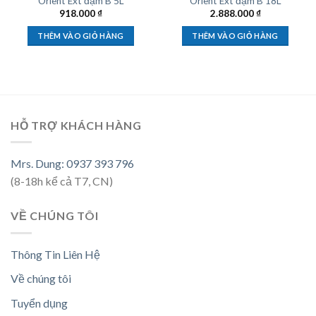
Orient Ext đậm B 5L
Orient Ext đậm B 18L
918.000
₫
2.888.000
₫
THÊM VÀO GIỎ HÀNG
THÊM VÀO GIỎ HÀNG
HỖ TRỢ KHÁCH HÀNG
Mrs. Dung: 0937 393 796
(8-18h kể cả T7, CN)
VỀ CHÚNG TÔI
Thông Tin Liên Hệ
Về chúng tôi
Tuyển dụng