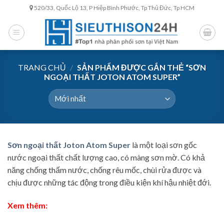
Skip
520/33, Quốc Lộ 13, P Hiệp Bình Phước, Tp Thủ Đức, Tp HCM
to
content
TRANG CHỦ
/
SẢN PHẨM ĐƯỢC GẮN THẺ “SƠN
NGOẠI THẤT JOTON ATOM SUPER”
Sơn ngoại thất Joton Atom Super
là một loại sơn gốc
nước ngoại thất chất lượng cao, có màng sơn mờ. Có khả
năng chống thấm nước, chống rêu mốc, chùi rửa được và
chịu được những tác động trong điều kiện khí hậu nhiệt đới.
Xem thêm: