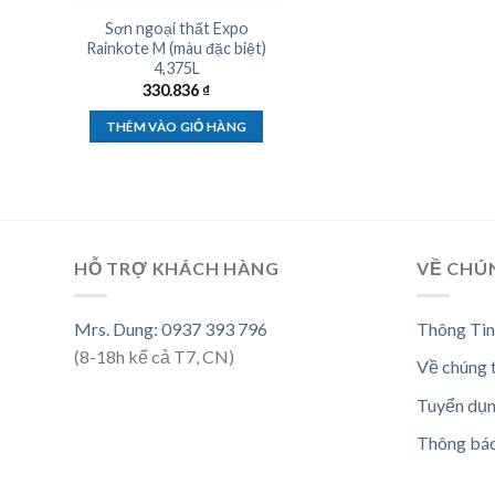
Sơn ngoại thất Expo
Rainkote M (màu đặc biệt)
4,375L
330.836
₫
THÊM VÀO GIỎ HÀNG
HỖ TRỢ KHÁCH HÀNG
VỀ CHÚ
Mrs. Dung: 0937 393 796
Thông Tin
(8-18h kể cả T7, CN)
Về chúng 
Tuyển dụ
Thông bá