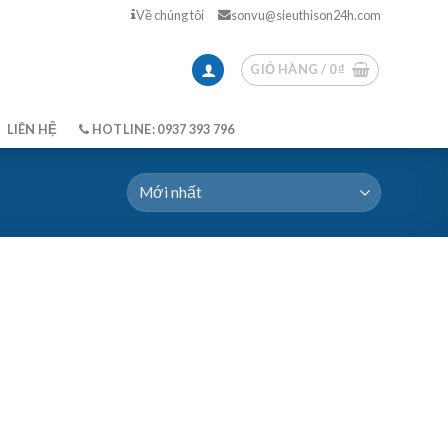
Về chúng tôi
sonvu@sieuthison24h.com
GIỎ HÀNG /
0
₫
LIÊN HỆ
HOTLINE: 0937 393 796