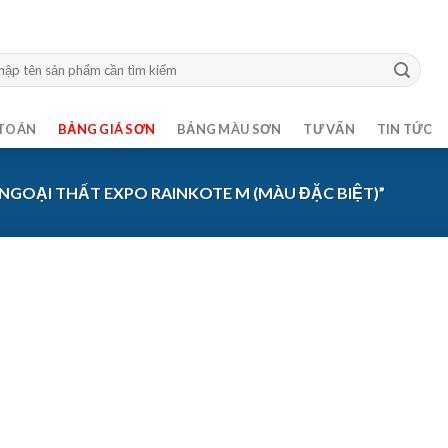
m:
TOÁN
BẢNG GIÁ SƠN
BẢNG MÀU SƠN
TƯ VẤN
TIN TỨC
GOẠI THẤT EXPO RAINKOTE M (MÀU ĐẶC BIỆT)”