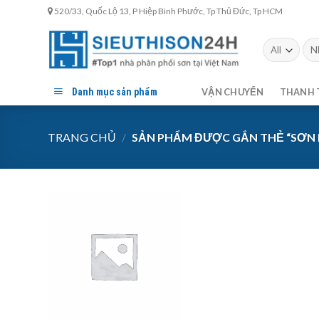
Skip
520/33, Quốc Lộ 13, P Hiệp Bình Phước, Tp Thủ Đức, Tp HCM
to
content
Tìm
kiế
Danh mục sản phẩm
VẬN CHUYỂN
THANH 
TRANG CHỦ
/
SẢN PHẨM ĐƯỢC GẮN THẺ “SƠN N