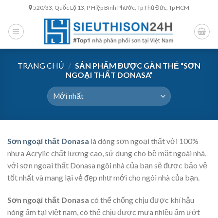
Skip
520/33, Quốc Lộ 13, P Hiệp Bình Phước, Tp Thủ Đức, Tp HCM
to
content
TRANG CHỦ
/
SẢN PHẨM ĐƯỢC GẮN THẺ “SƠN
NGOẠI THẤT DONASA”
Sơn ngoại thất Donasa
là dòng sơn ngoại thất với 100%
nhựa Acrylic chất lượng cao, sử dụng cho bề mặt ngoài nhà,
với sơn ngoại thất Donasa ngôi nhà của bạn sẽ được bảo vệ
tốt nhất và mang lại vẻ đẹp như mới cho ngôi nhà của bạn.
Sơn ngoại thất Donasa
có thể chống chịu được khí hậu
nóng ẩm tại việt nam, có thể chịu được mưa nhiều ẩm ướt