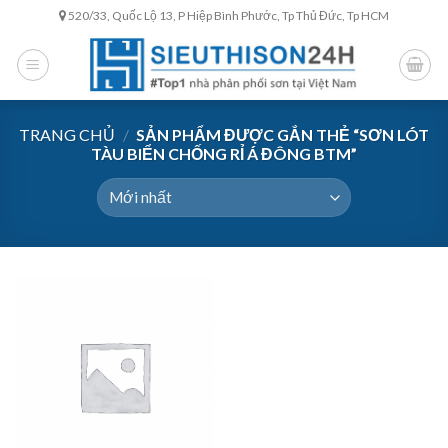
Skip
520/33, Quốc Lộ 13, P Hiệp Bình Phước, Tp Thủ Đức, Tp HCM
to
content
TRANG CHỦ
/
SẢN PHẨM ĐƯỢC GẮN THẺ “SƠN LÓT
TÀU BIỂN CHỐNG RỈ Á ĐÔNG BTM”