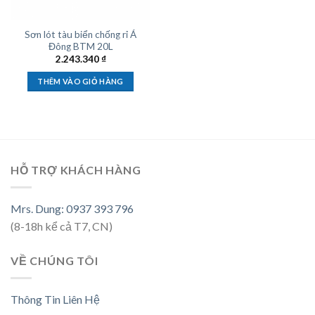
Sơn lót tàu biển chống rỉ Á
Đông BTM 20L
2.243.340
₫
THÊM VÀO GIỎ HÀNG
HỖ TRỢ KHÁCH HÀNG
Mrs. Dung: 0937 393 796
(8-18h kể cả T7, CN)
VỀ CHÚNG TÔI
Thông Tin Liên Hệ