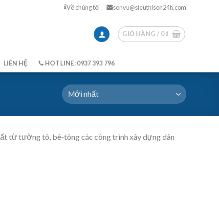
Về chúng tôi
sonvu@sieuthison24h.com
GIỎ HÀNG /
0
₫
LIÊN HỆ
HOTLINE: 0937 393 796
ất từ tường tô, bê-tông các công trình xây dựng dân