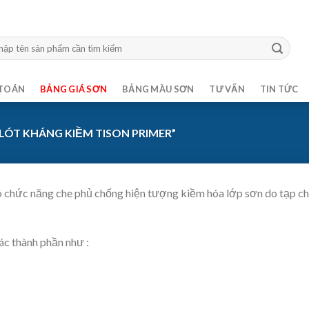
m:
TOÁN
BẢNG GIÁ SƠN
BẢNG MÀU SƠN
TƯ VẤN
TIN TỨC
ÓT KHÁNG KIỀM TISON PRIMER”
ó chức năng che phủ chống hiện tượng kiềm hóa lớp sơn do tạp ch
c thành phần như :