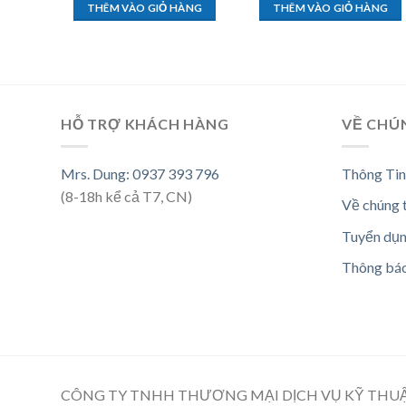
THÊM VÀO GIỎ HÀNG
THÊM VÀO GIỎ HÀNG
HỖ TRỢ KHÁCH HÀNG
VỀ CHÚ
Mrs. Dung: 0937 393 796
Thông Tin
(8-18h kể cả T7, CN)
Về chúng 
Tuyển dụ
Thông bá
CÔNG TY TNHH THƯƠNG MẠI DỊCH VỤ KỸ THU