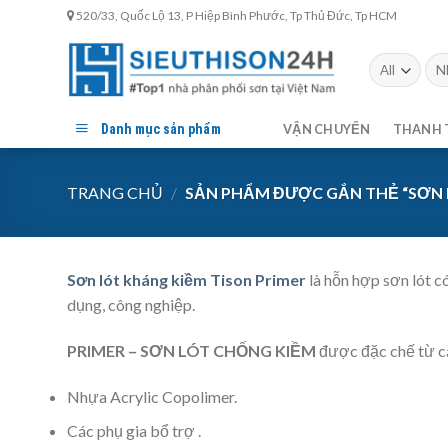
Skip
520/33, Quốc Lộ 13, P Hiệp Bình Phước, Tp Thủ Đức, Tp HCM
to
content
Tìm
kiế
Danh mục sản phẩm
VẬN CHUYỂN
THANH 
TRANG CHỦ
/
SẢN PHẨM ĐƯỢC GẮN THẺ “SƠN L
Sơn lót kháng kiềm Tison Primer
là hỗn hợp sơn lót c
dụng, công nghiệp.
PRIMER – SƠN LÓT CHỐNG KIỀM
được đặc chế từ cá
Nhựa Acrylic Copolimer.
Các phụ gia bổ trợ .