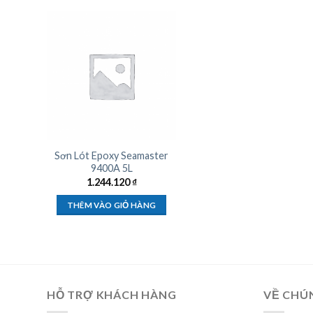
Sơn Lót Epoxy Seamaster
9400A 5L
1.244.120
₫
THÊM VÀO GIỎ HÀNG
HỖ TRỢ KHÁCH HÀNG
VỀ CHÚ