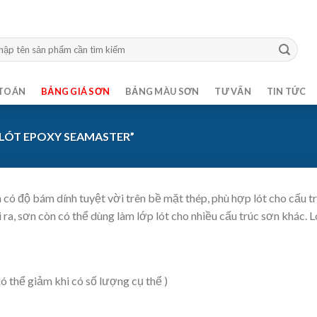
m:
TOÁN
BẢNG GIÁ SƠN
BẢNG MÀU SƠN
TƯ VẤN
TIN TỨC
LÓT EPOXY SEAMASTER”
ần có độ bám dính tuyệt vời trên bề mặt thép, phù hợp lót cho cấu 
ra, sơn còn có thể dùng làm lớp lót cho nhiều cấu trúc sơn khác. 
có thể giảm khi có số lượng cụ thể )