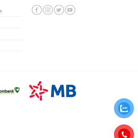
n
0937393796