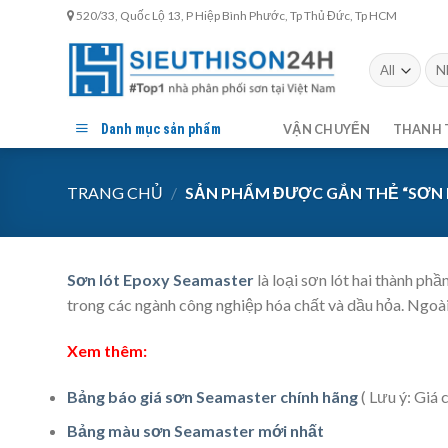
Skip
520/33, Quốc Lộ 13, P Hiệp Bình Phước, Tp Thủ Đức, Tp HCM
to
content
Tìm
kiế
Danh mục sản phẩm
VẬN CHUYỂN
THANH 
TRANG CHỦ
/
SẢN PHẨM ĐƯỢC GẮN THẺ “SƠN 
Sơn lót Epoxy Seamaster
là loại sơn lót hai thành ph
trong các ngành công nghiệp hóa chất và dầu hỏa. Ngoài 
Xem thêm:
Bảng báo giá sơn Seamaster chính hãng
( Lưu ý: Giá 
Bảng màu sơn Seamaster mới nhất