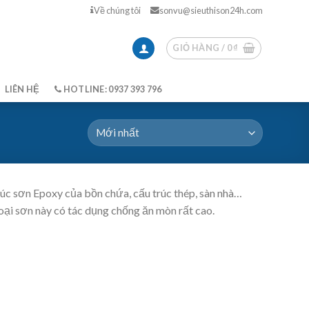
Về chúng tôi
sonvu@sieuthison24h.com
GIỎ HÀNG /
0
₫
LIÊN HỆ
HOTLINE: 0937 393 796
trúc sơn Epoxy của bồn chứa, cấu trúc thép, sàn nhà…
Loại sơn này có tác dụng chống ăn mòn rất cao.