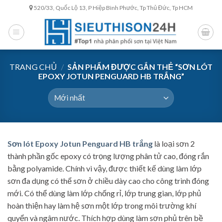
Skip
520/33, Quốc Lộ 13, P Hiệp Bình Phước, Tp Thủ Đức, Tp HCM
to
content
TRANG CHỦ
/
SẢN PHẨM ĐƯỢC GẮN THẺ “SƠN LÓT
EPOXY JOTUN PENGUARD HB TRẮNG”
Sơn lót Epoxy Jotun Penguard HB trắng
là loại sơn 2
thành phần gốc epoxy có trọng lượng phân tử cao, đóng rắn
bằng polyamide. Chính vì vậy, được thiết kế dùng làm lớp
sơn đa dụng có thể sơn ở chiều dày cao cho công trình đóng
mới. Có thể dùng làm lớp chống rỉ, lớp trung gian, lớp phủ
hoàn thiện hay làm hệ sơn một lớp trong môi trường khí
quyển và ngâm nước. Thích hợp dùng làm sơn phủ trên bề