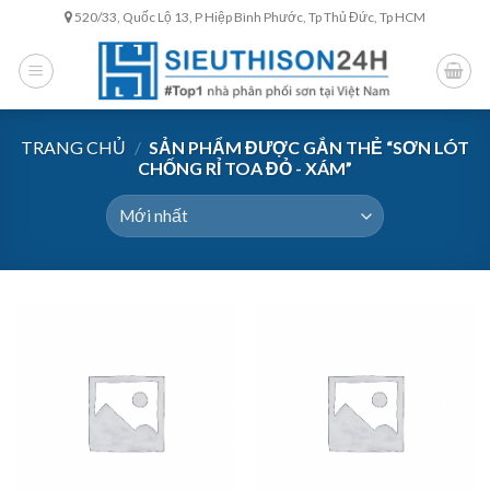
Skip
520/33, Quốc Lộ 13, P Hiệp Bình Phước, Tp Thủ Đức, Tp HCM
to
content
TRANG CHỦ
/
SẢN PHẨM ĐƯỢC GẮN THẺ “SƠN LÓT
CHỐNG RỈ TOA ĐỎ - XÁM”