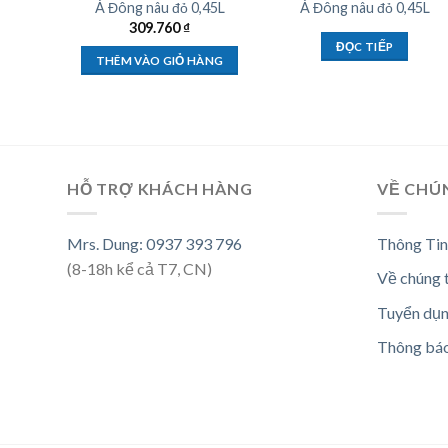
Á Đông nâu đỏ 0,45L
Á Đông nâu đỏ 0,45L
309.760
₫
ĐỌC TIẾP
THÊM VÀO GIỎ HÀNG
HỖ TRỢ KHÁCH HÀNG
VỀ CHÚ
Mrs. Dung: 0937 393 796
Thông Tin
(8-18h kể cả T7, CN)
Về chúng 
Tuyển dụ
Thông bá