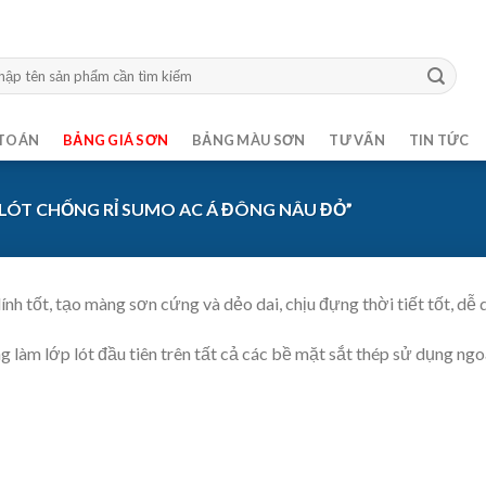
m:
TOÁN
BẢNG GIÁ SƠN
BẢNG MÀU SƠN
TƯ VẤN
TIN TỨC
LÓT CHỐNG RỈ SUMO AC Á ĐÔNG NÂU ĐỎ”
nh tốt, tạo màng sơn cứng và dẻo dai, chịu đựng thời tiết tốt, dễ
làm lớp lót đầu tiên trên tất cả các bề mặt sắt thép sử dụng ngoài