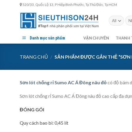
Skip
520/33, Quốc Lộ 13, P Hiệp Bình Phước, Tp Thủ Đức, Tp HCM
to
content
Tìm
kiế
Danh mục sản phẩm
VẬN CHUYỂN
THANH 
TRANG CHỦ
/
SẢN PHẨM ĐƯỢC GẮN THẺ “SƠN 
Sơn lót chống rỉ Sumo AC Á Đông nâu đỏ
có độ bám dí
Sơn lót chống rỉ Sumo AC Á Đông nâu đỏ cao cấp đa dụng 
ĐÓNG GÓI
Quy cách bao bì: 0,45 lít