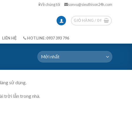
Về chúng tôi
sonvu@sieuthison24h.com
GIỎ HÀNG /
0
₫
LIÊN HỆ
HOTLINE: 0937 393 796
 dàng sử dụng.
 trời lẫn trong nhà.