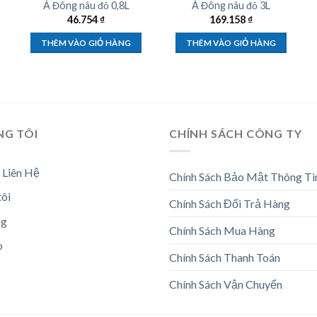
Á Đông nâu đỏ 0,8L
Á Đông nâu đỏ 3L
46.754
₫
169.158
₫
THÊM VÀO GIỎ HÀNG
THÊM VÀO GIỎ HÀNG
NG TÔI
CHÍNH SÁCH CÔNG TY
 Liên Hệ
Chính Sách Bảo Mật Thông Ti
tôi
Chính Sách Đổi Trả Hàng
ng
Chính Sách Mua Hàng
o
Chính Sách Thanh Toán
Chính Sách Vận Chuyển