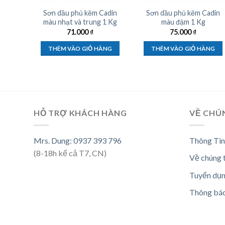
Sơn dầu phủ kẽm Cadin
Sơn dầu phủ kẽm Cadin
màu nhạt và trung 1 Kg
màu đậm 1 Kg
71.000
₫
75.000
₫
THÊM VÀO GIỎ HÀNG
THÊM VÀO GIỎ HÀNG
HỖ TRỢ KHÁCH HÀNG
VỀ CHÚ
Mrs. Dung: 0937 393 796
Thông Tin
(8-18h kể cả T7, CN)
Về chúng 
Tuyển dụ
Thông bá