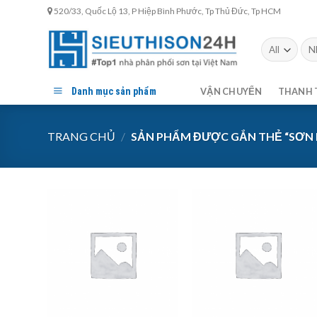
Skip
520/33, Quốc Lộ 13, P Hiệp Bình Phước, Tp Thủ Đức, Tp HCM
to
content
Tìm
kiế
Danh mục sản phẩm
VẬN CHUYỂN
THANH 
TRANG CHỦ
/
SẢN PHẨM ĐƯỢC GẮN THẺ “SƠN 