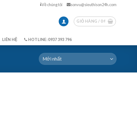
Về chúng tôi
sonvu@sieuthison24h.com
GIỎ HÀNG /
0
₫
LIÊN HỆ
HOTLINE: 0937 393 796