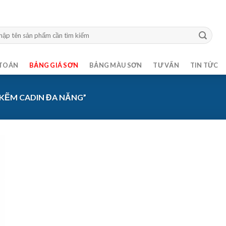
m:
TOÁN
BẢNG GIÁ SƠN
BẢNG MÀU SƠN
TƯ VẤN
TIN TỨC
KẼM CADIN ĐA NĂNG”