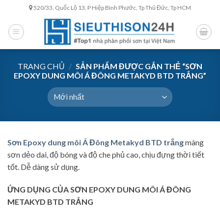
Skip
520/33, Quốc Lộ 13, P Hiệp Bình Phước, Tp Thủ Đức, Tp HCM
to
content
TRANG CHỦ
/
SẢN PHẨM ĐƯỢC GẮN THẺ “SƠN
EPOXY DUNG MÔI Á ĐÔNG METAKYD BTD TRẮNG”
Sơn Epoxy dung môi Á Đông Metakyd BTD trắng
màng
sơn dẻo dai, độ bóng và độ che phủ cao, chịu đựng thời tiết
tốt. Dễ dàng sử dụng.
ỨNG DỤNG CỦA SƠN EPOXY DUNG MÔI Á ĐÔNG
METAKYD BTD TRẮNG