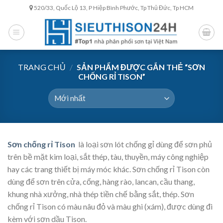
Skip
520/33, Quốc Lộ 13, P Hiệp Bình Phước, Tp Thủ Đức, Tp HCM
to
content
TRANG CHỦ
/
SẢN PHẨM ĐƯỢC GẮN THẺ “SƠN
CHỐNG RỈ TISON”
Sơn chống rỉ Tison
là loại sơn lót chống gỉ dùng để sơn phủ
trên bề mặt kim loại, sắt thép, tàu, thuyền, máy công nghiệp
hay các trang thiết bị máy móc khác. Sơn chống rỉ Tison còn
dùng để sơn trên cửa, cổng, hàng rào, lancan, cầu thang,
khung nhà xưởng, nhà thép tiền chế bằng sắt, thép. Sơn
chống rỉ Tison có màu nâu đỏ và màu ghi (xám), được dùng đi
kèm với sơn dầu Tison.