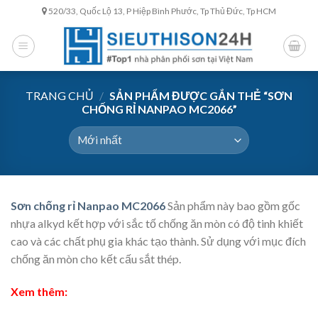
Skip
520/33, Quốc Lộ 13, P Hiệp Bình Phước, Tp Thủ Đức, Tp HCM
to
content
TRANG CHỦ
/
SẢN PHẨM ĐƯỢC GẮN THẺ “SƠN
CHỐNG RỈ NANPAO MC2066”
Sơn chống rỉ Nanpao MC2066
Sản phẩm này bao gồm gốc
nhựa alkyd kết hợp với sắc tố chống ăn mòn có độ tinh khiết
cao và các chất phụ gia khác tạo thành. Sử dụng với mục đích
chống ăn mòn cho kết cấu sắt thép.
Xem thêm: